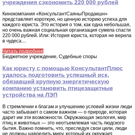
учреждения сэкономить 220 000 рублей
Кинокомпания «КонсультантСаяныПродакшн»
представляет короткую, но ценную историю успеха для
каждого юриста. Это история о том, как одна небольшая,
но очень важная социальная организация сумела спасти
220 000 рублей. Или: История юриста, которая не верила
в чудеса…
Читать подробнее
Бюджетное учреждение, Судебные споры
Как юристу с помощью КонсультантПлюс
удалось подготовить успешный иск,
обязавший крупную энергетическую
компанию установить птицезащитные
устройства на ЛЭП
В стремлении к благам и улучшению условий жизни люди
часто забывают о самом важном — о природе, которая
дарит им эти возможности. Окружающая экология, мир
птиц и животных — это неотъемлемая часть людского
бытия. Важно помнить, что, преследуя свои цели, люди
не должны навредить миру, который их окружает.