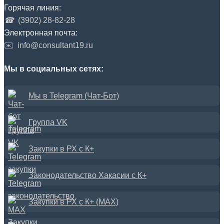
Горячая линия:
☎
(3902) 28-82-28
Электронная почта:
✉️
info@consultant19.ru
Мы в социальных сетях:
Мы в Telegram (Чат-Бот)
Группа VK
Закупки в РХ с К+
Законодательство Хакасии с К+
Закупки в РХ с К+ (MAX)