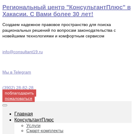
Перейти
Региональный центр "КонсультантПлюс" в
к
Хакасии. С Вами более 30 лет!
содержимому
Создаем надежное правовое пространство для поиска
рациональных решений по вопросам законодательства с
новейшими технологиями и комфортным сервисом
info@consultant19.ru
Мы в Telegram
(3902) 28-82-28
поблагодарить
пожаловаться
Главная
КонсультантПлюс
Услуги
Смарт-комплекты