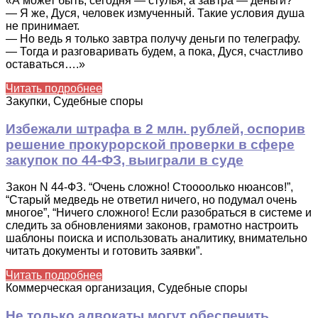
«А может быть,
сегодня
— стулья, а
завтра
— деньги?
— Я же, Дуся, человек измученный. Такие условия душа
не принимает.
— Но ведь я только
завтра
получу деньги по телеграфу.
— Тогда и разговаривать будем, а пока, Дуся, счастливо
оставаться….»
Читать подробнее
Закупки, Судебные споры
Избежали штрафа в 2 млн. рублей, оспорив
решение прокурорской проверки в сфере
закупок по 44-ФЗ, выиграли в суде
Закон N 44-ФЗ. “Очень сложно! Стоооолько нюансов!”,
“Старый медведь не ответил ничего, но подумал очень
многое”, “Ничего сложного! Если разобраться в системе и
следить за обновлениями законов, грамотно настроить
шаблоны поиска и использовать аналитику, внимательно
читать документы и готовить заявки”.
Читать подробнее
Коммерческая организация, Судебные споры
Не только адвокаты могут обеспечить