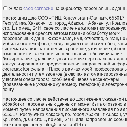
Я даю
свое согласие
на обработку персональных данн
Настоящим даю ООО «РИЦ Консультант-Саяны», 655017,
Республика Хакасия, г.о. город Абакан, г Абакан, ул Крылов
стр. 1, помещ. 24Н, свое согласие на автоматизированную
использования средств автоматизации обработку моих
персональных данных: фамилия, имя, отчество, e-mail, но
мобильного телефона, следующими способами: сбор, запи
систематизация, накопление, хранение, уточнение (обнов
изменение), извлечение, использование, обезличивание,
блокирование, удаление, уничтожение персональных данн
консультирования и предоставления запрошенной инфор
системах КонсультантПлюс в рамках моей профессионал
деятельности путем звонков (включая автоматизированны
участием операторов), сообщений через мессенджеры
(привязанные к указанному номеру телефона) и электрон
почту.
Настоящее согласие действует до достижения указанной 
обработки персональных данных и может быть отозвано в
момент путем направления письменного заявления по ад
655017, Республика Хакасия, г.о. город Абакан, г Абакан, у
Крылова, д. 68 стр. 1, помещ. 24Н, или направления сооб
электронную почту info@consultant19.ru.