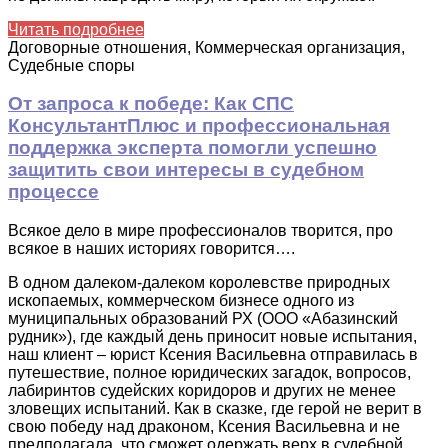
Читать подробнее
Договорные отношения, Коммерческая организация,
Судебные споры
От запроса к победе: Как СПС
КонсультантПлюс и профессиональная
поддержка эксперта помогли успешно
защитить свои интересы в судебном
процессе
Всякое дело в мире профессионалов творится, про
всякое в наших историях говорится….
В одном далеком-далеком королевстве природных
ископаемых, коммерческом бизнесе одного из
муниципальных образований РХ (ООО «Абазинский
рудник»), где каждый день приносит новые испытания,
наш клиент – юрист Ксения Васильевна отправилась в
путешествие, полное юридических загадок, вопросов,
лабиринтов судейских коридоров и других не менее
зловещих испытаний. Как в сказке, где герой не верит в
свою победу над драконом, Ксения Васильевна и не
предполагала, что сможет одержать верх в судебной