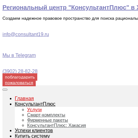
Перейти
Региональный центр "КонсультантПлюс" в Х
к
содержимому
Создаем надежное правовое пространство для поиска рационал
info@consultant19.ru
Мы в Telegram
(3902) 28-82-28
поблагодарить
пожаловаться
Главная
КонсультантПлюс
Услуги
Смарт-комплекты
Фирменные пакеты
КонсультантПлюс: Хакасия
Успехи клиентов
Купить систему