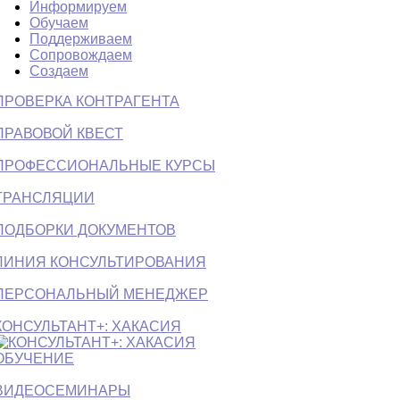
Информируем
Обучаем
Поддерживаем
Сопровождаем
Создаем
ПРОВЕРКА КОНТРАГЕНТА
ПРАВОВОЙ КВЕСТ
ПРОФЕССИОНАЛЬНЫЕ КУРСЫ
ТРАНСЛЯЦИИ
ПОДБОРКИ ДОКУМЕНТОВ
ЛИНИЯ КОНСУЛЬТИРОВАНИЯ
ПЕРСОНАЛЬНЫЙ МЕНЕДЖЕР
КОНСУЛЬТАНТ+: ХАКАСИЯ
ОБУЧЕНИЕ
ВИДЕОСЕМИНАРЫ