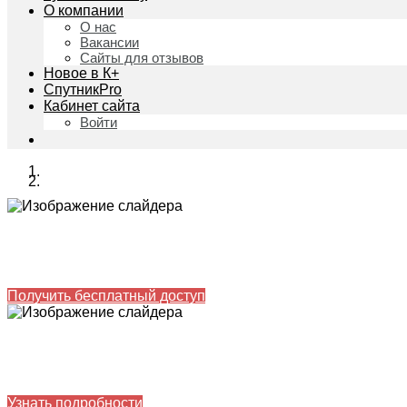
О компании
О нас
Вакансии
Сайты для отзывов
Новое в К+
СпутникPro
Кабинет сайта
Войти
С системой КонсультантПлюс вы сбережете д
СПС КонсультантПлюс - это система готовых решений и ке
Получить бесплатный доступ
Профессиональные курсы для разных специ
Дистанционные и онлайн-программы от нашего партнер
Узнать подробности