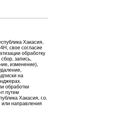
спублика Хакасия,
 24Н, свое согласие
атизации обработку
сбор, запись,
ние, изменение),
удаление,
дписки на
енджерах.
ли обработки
нт путем
ублика Хакасия, г.о.
Н, или направления