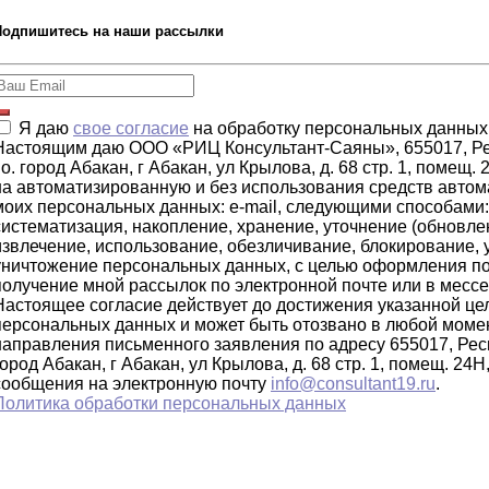
Подпишитесь на наши рассылки
Я даю
свое согласие
на обработку персональных данных
Настоящим даю ООО «РИЦ Консультант-Саяны», 655017, Ре
г.о. город Абакан, г Абакан, ул Крылова, д. 68 стр. 1, помещ.
на автоматизированную и без использования средств автом
моих персональных данных: e-mail, следующими способами: 
систематизация, накопление, хранение, уточнение (обновле
извлечение, использование, обезличивание, блокирование, 
уничтожение персональных данных, с целью оформления по
получение мной рассылок по электронной почте или в месс
Настоящее согласие действует до достижения указанной це
персональных данных и может быть отозвано в любой моме
направления письменного заявления по адресу 655017, Респ
город Абакан, г Абакан, ул Крылова, д. 68 стр. 1, помещ. 24
сообщения на электронную почту
info@consultant19.ru
.
Политика обработки персональных данных