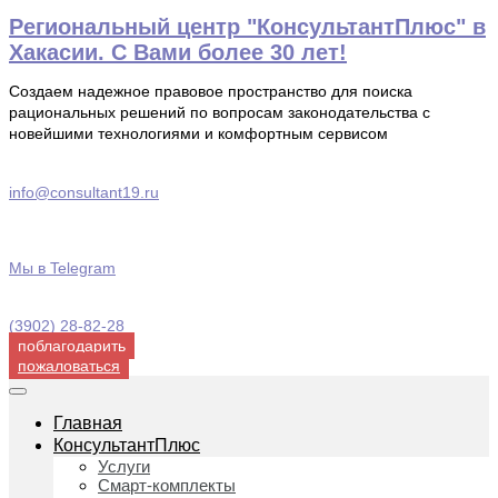
Перейти
Региональный центр "КонсультантПлюс" в
к
Хакасии. С Вами более 30 лет!
содержимому
Создаем надежное правовое пространство для поиска
рациональных решений по вопросам законодательства с
новейшими технологиями и комфортным сервисом
info@consultant19.ru
Мы в Telegram
(3902) 28-82-28
поблагодарить
пожаловаться
Главная
КонсультантПлюс
Услуги
Смарт-комплекты