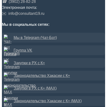
☎
(3902) 28-82-28
Электронная почта:
✉️
info@consultant19.ru
Мы в социальных сетях:
Мы в Telegram (Чат-Бот)
Группа VK
Закупки в РХ с К+
Законодательство Хакасии с К+
Закупки в РХ с К+ (MAX)
Законодательство Хакасии с К+ (MAX)