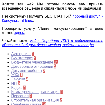
Хотите так же? Мы готовы помочь вам принять
взвешенное решение и справиться с любыми задачами!
Нет системы? Получить БЕСПЛАТНЫЙ
пробный доступ к
КонсультантПлюс
.
Проверить услугу “Линия консультирования” в деле
можно
здесь
.
Читайте также
Кейс: Передали ЛЭП в собственность
«Россети Сибирь» безвозмездно, избежав штрафа
Аутсорсинг
1
Бухгалтерия
9
Бюджетное учреждение
15
Договорные отношения
5
Документооборот
2
ЖКХ
1
Закупки
4
ИП
6
Кадры
4
Коммерческая организация
4
Персонал
2
Строительная организация
2
Судебные споры
14