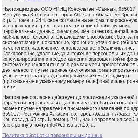
Настоящим даю ООО «РИЦ Консультант-Саяны», 655017,
Республика Хакасия, г.о. город Абакан, г Абакан, ул Крылов
стр. 1, помещ. 24Н, свое согласие на автоматизированную
использования средств автоматизации обработку моих
персональных данных: фамилия, имя, отчество, e-mail, но
мобильного телефона, следующими способами: сбор, запи
систематизация, накопление, хранение, уточнение (обнов
изменение), извлечение, использование, обезличивание,
блокирование, удаление, уничтожение персональных данн
консультирования и предоставления запрошенной инфор
системах КонсультантПлюс в рамках моей профессионал
деятельности путем звонков (включая автоматизированны
участием операторов), сообщений через мессенджеры
(привязанные к указанному номеру телефона) и электрон
почту.
Настоящее согласие действует до достижения указанной 
обработки персональных данных и может быть отозвано в
момент путем направления письменного заявления по ад
655017, Республика Хакасия, г.о. город Абакан, г Абакан, у
Крылова, д. 68 стр. 1, помещ. 24Н, или направления сооб
электронную почту info@consultant19.ru.
Политика обработки персональных данных