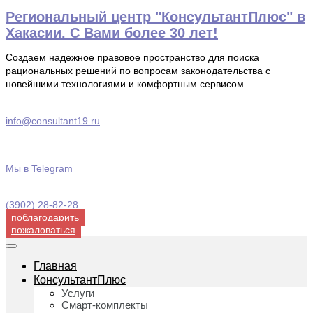
Перейти
Региональный центр "КонсультантПлюс" в
к
Хакасии. С Вами более 30 лет!
содержимому
Создаем надежное правовое пространство для поиска
рациональных решений по вопросам законодательства с
новейшими технологиями и комфортным сервисом
info@consultant19.ru
Мы в Telegram
(3902) 28-82-28
поблагодарить
пожаловаться
Главная
КонсультантПлюс
Услуги
Смарт-комплекты