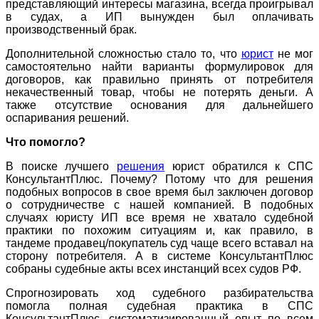
представляющий интересы магазина, всегда проигрывал
в судах, а ИП вынужден был оплачивать
производственный брак.
Дополнительной сложностью стало то, что
ю
рист
не мог
самостоятельно найти варианты формулировок для
договоров, как правильно принять от потребителя
некачественный товар, чтобы не потерять деньги. А
также отсутствие основания для дальнейшего
оспаривания решений.
Что помогло?
В поиске лучшего
решения
юрист обратился к СПС
КонсультантПлюс. Почему? Потому что для решения
подобных вопросов в свое время был заключен договор
о сотрудничестве с нашей компанией. В подобных
случаях юристу ИП все время не хватало судебной
практики по похожим ситуациям и, как правило, в
тандеме продавец/покупатель суд чаще всего вставал на
сторону потребителя. А в системе КонсультантПлюс
собраны судебные акты всех инстанций всех судов РФ.
Спрогнозировать ход судебного разбирательства
помогла полная судебная практика в СПС
КонсультантПлюс, систематизированный опыт по всем