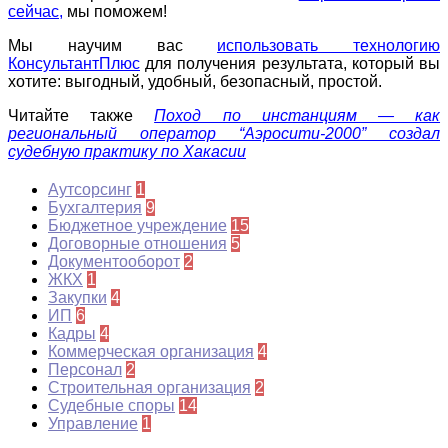
сейчас
,
мы поможем!
Мы научим вас
использовать технологию
КонсультантПлюс
для получения результата, который вы
хотите: выгодный, удобный, безопасный, простой.
Читайте также
Поход по инстанциям — как
региональный оператор “Аэросити-2000” создал
судебную практику по Хакасии
Аутсорсинг
1
Бухгалтерия
9
Бюджетное учреждение
15
Договорные отношения
5
Документооборот
2
ЖКХ
1
Закупки
4
ИП
6
Кадры
4
Коммерческая организация
4
Персонал
2
Строительная организация
2
Судебные споры
14
Управление
1