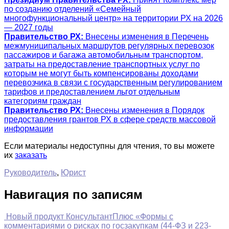
по созданию отделений «Семейный
многофункциональный центр» на территории РХ на 2026
— 2027 годы
Правительство РХ:
Внесены изменения в Перечень
межмуниципальных маршрутов регулярных перевозок
пассажиров и багажа автомобильным транспортом,
затраты на предоставление транспортных услуг по
которым не могут быть компенсированы доходами
перевозчика в связи с государственным регулированием
тарифов и предоставлением льгот отдельным
категориям граждан
Правительство РХ:
Внесены изменения в Порядок
предоставления грантов РХ в сфере средств массовой
информации
Если материалы недоступны для чтения, то вы можете
их
заказать
Руководитель
,
Юрист
Навигация по записям
Новый продукт КонсультантПлюс «Формы с
комментариями о рисках по госзакупкам (44-ФЗ и 223-