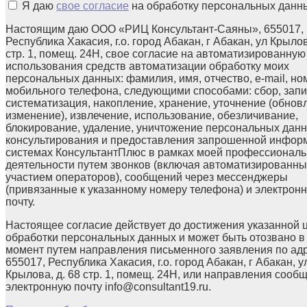
Я даю
свое согласие
на обработку персональных данн
Настоящим даю ООО «РИЦ Консультант-Саяны», 655017,
Республика Хакасия, г.о. город Абакан, г Абакан, ул Крылов
стр. 1, помещ. 24Н, свое согласие на автоматизированную
использования средств автоматизации обработку моих
персональных данных: фамилия, имя, отчество, e-mail, но
мобильного телефона, следующими способами: сбор, запи
систематизация, накопление, хранение, уточнение (обнов
изменение), извлечение, использование, обезличивание,
блокирование, удаление, уничтожение персональных данн
консультирования и предоставления запрошенной инфор
системах КонсультантПлюс в рамках моей профессионал
деятельности путем звонков (включая автоматизированны
участием операторов), сообщений через мессенджеры
(привязанные к указанному номеру телефона) и электрон
почту.
Настоящее согласие действует до достижения указанной 
обработки персональных данных и может быть отозвано в
момент путем направления письменного заявления по ад
655017, Республика Хакасия, г.о. город Абакан, г Абакан, у
Крылова, д. 68 стр. 1, помещ. 24Н, или направления сооб
электронную почту info@consultant19.ru.