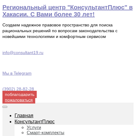
Перейти
Региональный центр "КонсультантПлюс" в
к
Хакасии. С Вами более 30 лет!
содержимому
Создаем надежное правовое пространство для поиска
рациональных решений по вопросам законодательства с
новейшими технологиями и комфортным сервисом
info@consultant19.ru
Мы в Telegram
(3902) 28-82-28
поблагодарить
пожаловаться
Главная
КонсультантПлюс
Услуги
Смарт-комплекты