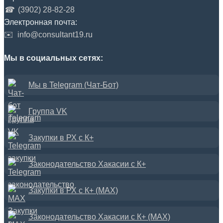
☎
(3902) 28-82-28
Электронная почта:
✉️
info@consultant19.ru
Мы в социальных сетях:
Мы в Telegram (Чат-Бот)
Группа VK
Закупки в РХ с К+
Законодательство Хакасии с К+
Закупки в РХ с К+ (MAX)
Законодательство Хакасии с К+ (MAX)