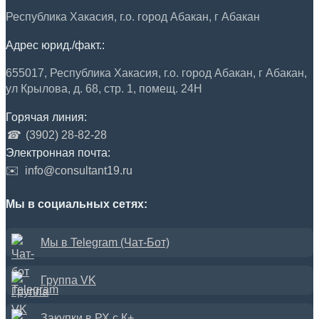
Республика Хакасия, г.о. город Абакан, г Абакан
Адрес юрид./факт.:
655017, Республика Хакасия, г.о. город Абакан, г Абакан,
ул Крылова, д. 68, стр. 1, помещ. 24Н
Горячая линия:
☎
(3902) 28-82-28
Электронная почта:
✉️
info@consultant19.ru
Мы в социальных сетях:
Мы в Telegram (Чат-Бот)
Группа VK
Закупки в РХ с К+