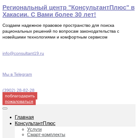
Перейти
Региональный центр "КонсультантПлюс" в
к
Хакасии. С Вами более 30 лет!
содержимому
Создаем надежное правовое пространство для поиска
рациональных решений по вопросам законодательства с
новейшими технологиями и комфортным сервисом
info@consultant19.ru
Мы в Telegram
(3902) 28-82-28
поблагодарить
пожаловаться
Главная
КонсультантПлюс
Услуги
Смарт-комплекты