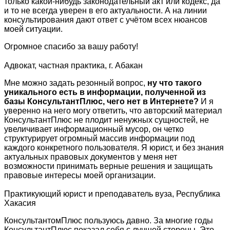
только какой-нибудь законодательный акт или кодекс, да
и то не всегда уверен в его актуальности. А на линии
консультирования дают ответ с учётом всех нюансов
моей ситуации.
Огромное спасибо за вашу работу!
Адвокат, частная практика, г. Абакан
Мне можно задать резонный вопрос,
ну что такого
уникального есть в информации, полученной из
базы КонсультантПлюс, чего нет в Интернете?
И я
уверенно на него могу ответить, что авторский материал
КонсультантПлюс не плодит ненужных сущностей, не
увеличивает информационный мусор, он четко
структурирует огромный массив информации под
каждого конкретного пользователя. Я юрист, и без знания
актуальных правовых документов у меня нет
возможности принимать верные решения и защищать
правовые интересы моей организации.
Практикующий юрист и преподаватель вуза, Республика
Хакасия
КонсультантомПлюс пользуюсь давно. За многие годы
КонсультантПлюс показал себя с лучшей стороны. Это