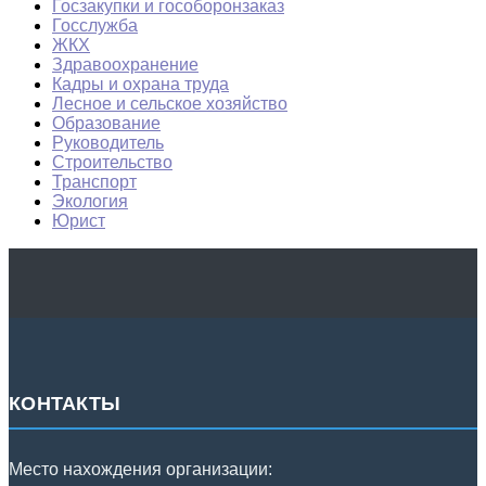
Госзакупки и гособоронзаказ
Госслужба
ЖКХ
Здравоохранение
Кадры и охрана труда
Лесное и сельское хозяйство
Образование
Руководитель
Строительство
Транспорт
Экология
Юрист
КОНТАКТЫ
Место нахождения организации: