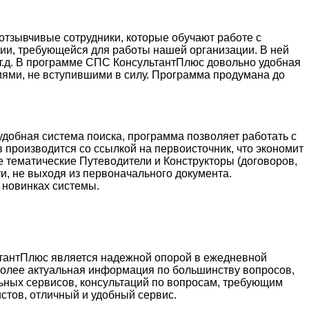
тзывчивые сотрудники, которые обучают работе с
ции, требующейся для работы нашей организации. В ней
и т.д. В программе СПС КонсультантПлюс довольно удобная
иями, не вступившими в силу. Программа продумана до
добная система поиска, программа позволяет работать с
 производится со ссылкой на первоисточник, что экономит
е тематические Путеводители и Конструкторы (договоров,
и, не выходя из первоначального документа.
 новинках системы.
ьтантПлюс является надежной опорой в ежедневной
более актуальная информация по большинству вопросов,
ьных сервисов, консультаций по вопросам, требующим
стов, отличный и удобный сервис.