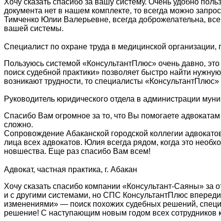
Хочу сказать спасибо за вашу систему. Очень удобно поль
документа нет в нашем комплекте, то всегда можно запро
Тимченко Юлии Валерьевне, всегда доброжелательна, все
вашей системы.
Специалист по охране труда в медицинской организации, г
Пользуюсь системой «КонсультантПлюс» очень давно, это
поиск судебной практики» позволяет быстро найти нужну
возникают трудности, то специалисты «КонсультантПлюс» 
Руководитель юридического отдела в администрации мун
Спасибо Вам огромное за то, что Вы помогаете адвокатам
сложно.
Сопровождение Абаканской городской коллегии адвокатов
лица всех адвокатов. Юлия всегда рядом, когда это необ
новшества. Еще раз спасибо Вам всем!
Адвокат, частная практика, г. Абакан
Хочу сказать спасибо компании «Консультант-Саяны» за о
и с другими системами, но СПС КонсультантПлюс впереди
изменениями» — поиск похожих судебных решений, специа
решение! С наступающим новым годом всех сотрудников к