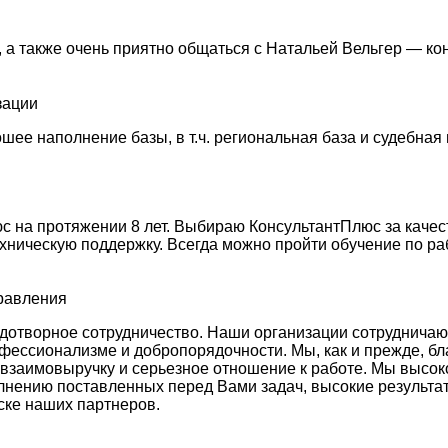
 а также очень приятно общаться с Натальей Вельгер — ко
зации
ее наполнение базы, в т.ч. региональная база и судебная 
 на протяжении 8 лет. Выбираю КонсультантПлюс за качес
ехническую поддержку. Всегда можно пройти обучение по ра
правления
отворное сотрудничество. Наши организации сотрудничают у
фессионализме и добропорядочности. Мы, как и прежде, бл
 взаимовыручку и серьезное отношение к работе. Мы высо
лнению поставленных перед Вами задач, высокие результа
ске наших партнеров.