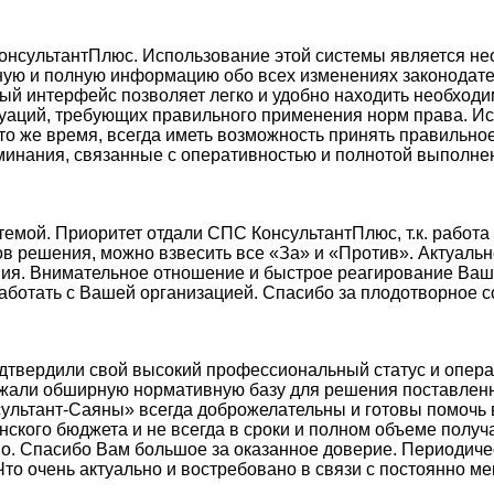
КонсультантПлюс. Использование этой системы является н
ную и полную информацию обо всех изменениях законодате
ный интерфейс позволяет легко и удобно находить необхо
аций, требующих правильного применения норм права. И
в то же время, всегда иметь возможность принять правиль
инания, связанные с оперативностью и полнотой выполнен
емой. Приоритет отдали СПС КонсультантПлюс, т.к. работа
в решения, можно взвесить все «За» и «Против». Актуаль
ия. Внимательное отношение и быстрое реагирование Ваш
ботать с Вашей организацией. Спасибо за плодотворное с
одтвердили свой высокий профессиональный статус и опер
ржали обширную нормативную базу для решения поставленно
ультант-Саяны» всегда доброжелательны и готовы помочь в
кого бюджета и не всегда в сроки и полном объеме получа
во. Спасибо Вам большое за оказанное доверие. Периодич
Что очень актуально и востребовано в связи с постоянно 