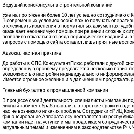
Ведущий юрисконсульт в строительной компании
Уже на протяжении более 10 лет успешно сотрудничаю с 
В современных условиях особо важно получать оператив
отслеживать изменения в нормативных документах, удоб
оказывает неоценимую помощь при решении сложных ситу
позволило отказаться от ряда периодических изданий и, 
запросов с помощью сайта оставил лишь приятные воспом
Адвокат, частная практика
До работы в СПС КонсультантПлюс работали с другой сист
определенную проблему предлагается несколько варианто
возможностью настройки индивидуального информирован
Имеется огромное желание и в дальнейшем продолжать ра
Главный бухгалтер в промышленной компании
В процессе своей деятельности специалисты компании п
личный кабинет обрабатывались в короткие сроки и соде
нас не возникало никаких проблем. Сотрудники «РИЦ Конс
финансирование Аппарата осуществляется из республиканс
компании идет на уступки и мы продолжаем сотрудничест
актуальным темам и изменениям в законодательстве РФ. 