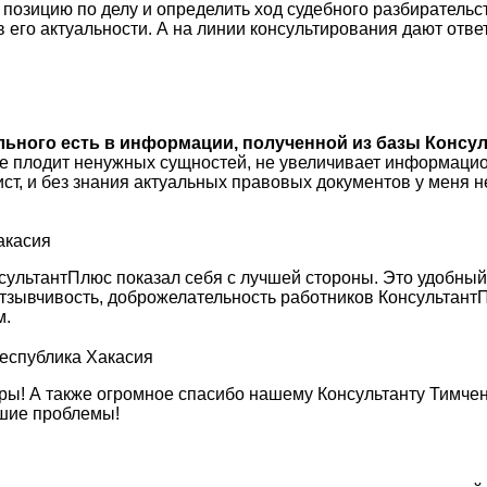
зицию по делу и определить ход судебного разбирательств
 в его актуальности. А на линии консультирования дают отве
ального есть в информации, полученной из базы Консул
не плодит ненужных сущностей, не увеличивает информацио
ист, и без знания актуальных правовых документов у меня
акасия
сультантПлюс показал себя с лучшей стороны. Это удобны
, отзывчивость, доброжелательность работников Консульта
м.
Республика Хакасия
ы! А также огромное спасибо нашему Консультанту Тимченк
кшие проблемы!