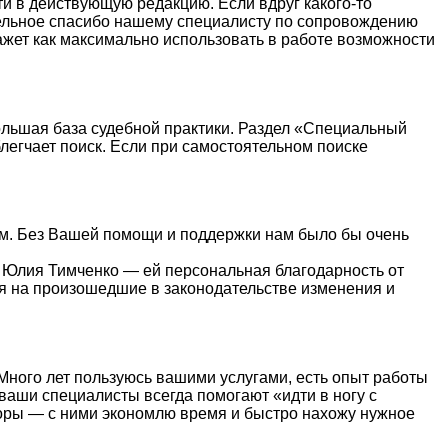
ти в действующую редакцию. Если вдруг какого-то
тдельное спасибо нашему специалисту по сопровождению
жет как максимально использовать в работе возможности
ольшая база судебной практики. Раздел «Специальный
легчает поиск. Если при самостоятельном поиске
ным. Без Вашей помощи и поддержки нам было бы очень
 Юлия Тимченко — ей персональная благодарность от
ля на произошедшие в законодательстве изменения и
Много лет пользуюсь вашими услугами, есть опыт работы
ваши специалисты всегда помогают «идти в ногу с
зоры — с ними экономлю время и быстро нахожу нужное