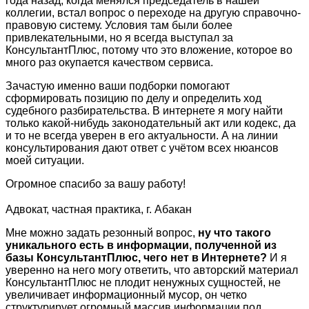
года назад, когда менялся председатель в нашей
коллегии, встал вопрос о переходе на другую справочно-
правовую систему. Условия там были более
привлекательными, но я всегда выступал за
КонсультантПлюс, потому что это вложение, которое во
много раз окупается качеством сервиса.
Зачастую именно ваши подборки помогают
сформировать позицию по делу и определить ход
судебного разбирательства. В интернете я могу найти
только какой-нибудь законодательный акт или кодекс, да
и то не всегда уверен в его актуальности. А на линии
консультирования дают ответ с учётом всех нюансов
моей ситуации.
Огромное спасибо за вашу работу!
Адвокат, частная практика, г. Абакан
Мне можно задать резонный вопрос,
ну что такого
уникального есть в информации, полученной из
базы КонсультантПлюс, чего нет в Интернете?
И я
уверенно на него могу ответить, что авторский материал
КонсультантПлюс не плодит ненужных сущностей, не
увеличивает информационный мусор, он четко
структурирует огромный массив информации под