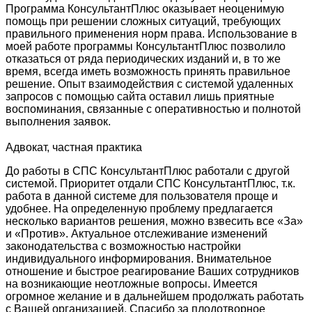
Программа КонсультантПлюс оказывает неоценимую
помощь при решении сложных ситуаций, требующих
правильного применения норм права. Использование в
моей работе программы КонсультантПлюс позволило
отказаться от ряда периодических изданий и, в то же
время, всегда иметь возможность принять правильное
решение. Опыт взаимодействия с системой удаленных
запросов с помощью сайта оставил лишь приятные
воспоминания, связанные с оперативностью и полнотой
выполнения заявок.
Адвокат, частная практика
До работы в СПС КонсультантПлюс работали с другой
системой. Приоритет отдали СПС КонсультантПлюс, т.к.
работа в данной системе для пользователя проще и
удобнее. На определенную проблему предлагается
несколько вариантов решения, можно взвесить все «За»
и «Против». Актуальное отслеживание изменений
законодательства с возможностью настройки
индивидуального информирования. Внимательное
отношение и быстрое реагирование Ваших сотрудников
на возникающие неотложные вопросы. Имеется
огромное желание и в дальнейшем продолжать работать
с Вашей организацией. Спасибо за плодотворное