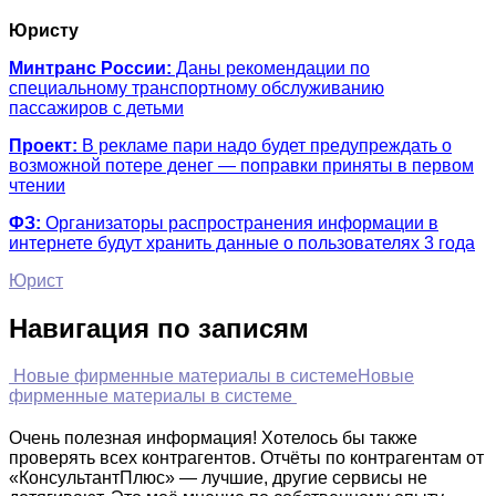
Юристу
Минтранс России:
Даны рекомендации по
специальному транспортному обслуживанию
пассажиров с детьми
Проект:
В рекламе пари надо будет предупреждать о
возможной потере денег — поправки приняты в первом
чтении
ФЗ:
Организаторы распространения информации в
интернете будут хранить данные о пользователях 3 года
Юрист
Навигация по записям
Новые фирменные материалы в системе
Новые
фирменные материалы в системе
Очень полезная информация! Хотелось бы также
проверять всех контрагентов. Отчёты по контрагентам от
«КонсультантПлюс» — лучшие, другие сервисы не