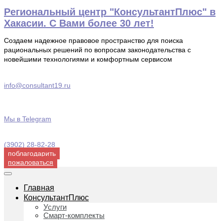
Перейти
Региональный центр "КонсультантПлюс" в
к
Хакасии. С Вами более 30 лет!
содержимому
Создаем надежное правовое пространство для поиска
рациональных решений по вопросам законодательства с
новейшими технологиями и комфортным сервисом
info@consultant19.ru
Мы в Telegram
(3902) 28-82-28
поблагодарить
пожаловаться
Главная
КонсультантПлюс
Услуги
Смарт-комплекты