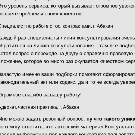
Это уровень сервиса, который вызывает огромное уважени
решаете проблемы своих клиентов!
Специалист по работе с гос. контрактами, г. Абакан
Каждый раз специалисты линии консультирования очень 
обратиться на линию консультирования – там всё подберу
встал вопрос о переходе на другую справочно-правовую 
вложение, которое во много раз окупается качеством сер
Зачастую именно ваши подборки помогают сформировать 
законодательный акт или кодекс, да и то не всегда увер
Огромное спасибо за вашу работу!
Адвокат, частная практика, г. Абакан
Мне можно задать резонный вопрос,
ну что такого уни
него могу ответить, что авторский материал Консульта
массив информации под каждого конкретного пользовате