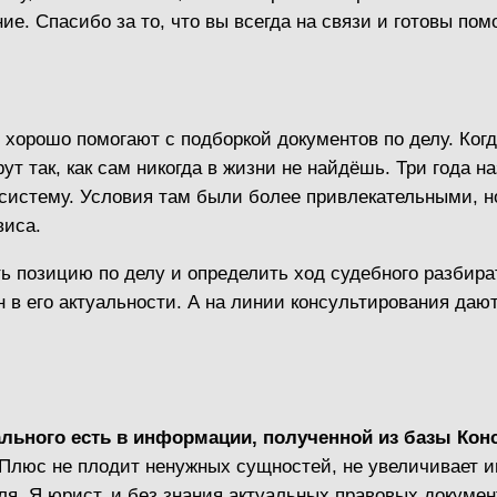
е. Спасибо за то, что вы всегда на связи и готовы пом
хорошо помогают с подборкой документов по делу. Когд
т так, как сам никогда в жизни не найдёшь. Три года н
систему. Условия там были более привлекательными, но
виса.
позицию по делу и определить ход судебного разбирате
ен в его актуальности. А на линии консультирования даю
кального есть в информации, полученной из базы Кон
нтПлюс не плодит ненужных сущностей, не увеличивает 
ля. Я юрист, и без знания актуальных правовых докуме