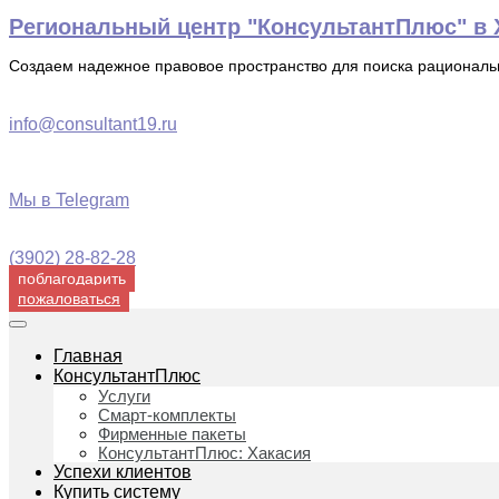
Перейти
Региональный центр "КонсультантПлюс" в Х
к
содержимому
Создаем надежное правовое пространство для поиска рационал
info@consultant19.ru
Мы в Telegram
(3902) 28-82-28
поблагодарить
пожаловаться
Главная
КонсультантПлюс
Услуги
Смарт-комплекты
Фирменные пакеты
КонсультантПлюс: Хакасия
Успехи клиентов
Купить систему