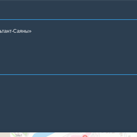
льтант-Саяны»