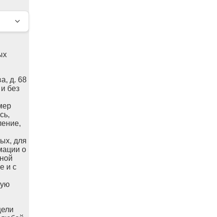
ых
а, д. 68
 и без
мер
сь,
ление,
ых, для
мации о
ьной
е и с
ную
цели