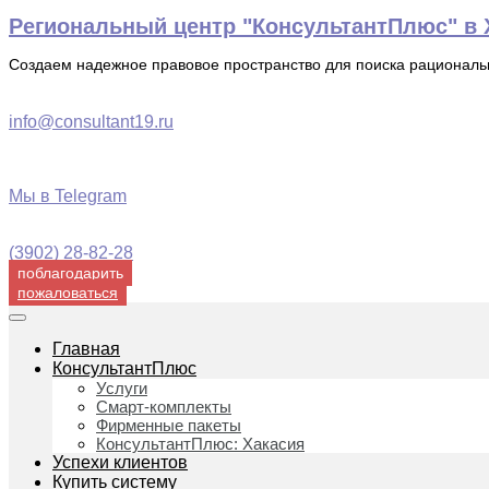
Перейти
Региональный центр "КонсультантПлюс" в Х
к
содержимому
Создаем надежное правовое пространство для поиска рационал
info@consultant19.ru
Мы в Telegram
(3902) 28-82-28
поблагодарить
пожаловаться
Главная
КонсультантПлюс
Услуги
Смарт-комплекты
Фирменные пакеты
КонсультантПлюс: Хакасия
Успехи клиентов
Купить систему