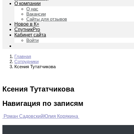
О компании
О нас
Вакансии
Сайты для отзывов
Новое в К+
СпутникPro
Кабинет сайта
Войти
Главная
Сотрудники
Ксения Тутатчикова
Ксения Тутатчикова
Навигация по записям
Роман Садовский
Юлия Корякина