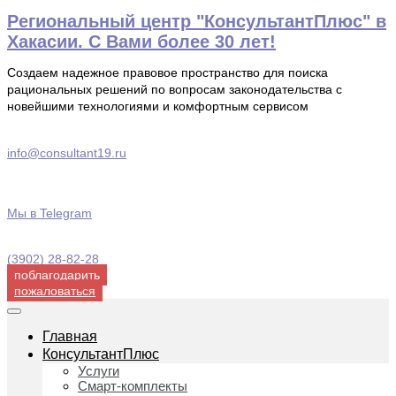
Перейти
Региональный центр "КонсультантПлюс" в
к
Хакасии. С Вами более 30 лет!
содержимому
Создаем надежное правовое пространство для поиска
рациональных решений по вопросам законодательства с
новейшими технологиями и комфортным сервисом
info@consultant19.ru
Мы в Telegram
(3902) 28-82-28
поблагодарить
пожаловаться
Главная
КонсультантПлюс
Услуги
Смарт-комплекты