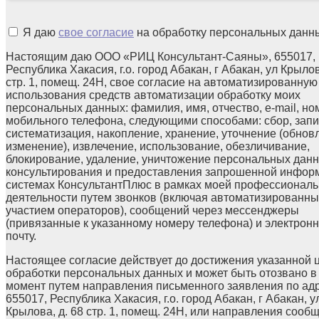
Я даю
свое согласие
на обработку персональных данн
Настоящим даю ООО «РИЦ Консультант-Саяны», 655017,
Республика Хакасия, г.о. город Абакан, г Абакан, ул Крылов
стр. 1, помещ. 24Н, свое согласие на автоматизированную
использования средств автоматизации обработку моих
персональных данных: фамилия, имя, отчество, e-mail, но
мобильного телефона, следующими способами: сбор, запи
систематизация, накопление, хранение, уточнение (обнов
изменение), извлечение, использование, обезличивание,
блокирование, удаление, уничтожение персональных данн
консультирования и предоставления запрошенной инфор
системах КонсультантПлюс в рамках моей профессионал
деятельности путем звонков (включая автоматизированны
участием операторов), сообщений через мессенджеры
(привязанные к указанному номеру телефона) и электрон
почту.
Настоящее согласие действует до достижения указанной 
обработки персональных данных и может быть отозвано в
момент путем направления письменного заявления по ад
655017, Республика Хакасия, г.о. город Абакан, г Абакан, у
Крылова, д. 68 стр. 1, помещ. 24Н, или направления сооб