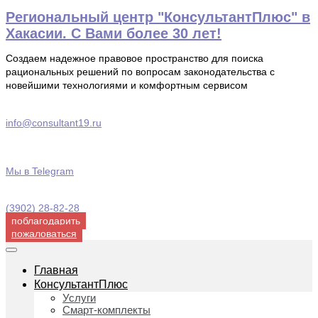
Перейти
Региональный центр "КонсультантПлюс" в
к
Хакасии. С Вами более 30 лет!
содержимому
Создаем надежное правовое пространство для поиска
рациональных решений по вопросам законодательства с
новейшими технологиями и комфортным сервисом
info@consultant19.ru
Мы в Telegram
(3902) 28-82-28
поблагодарить
пожаловаться
Главная
КонсультантПлюс
Услуги
Смарт-комплекты