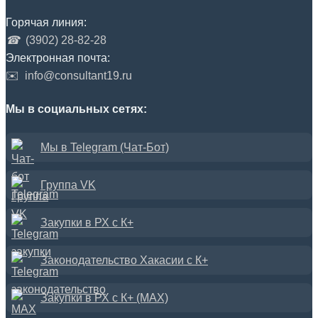
Горячая линия:
☎
(3902) 28-82-28
Электронная почта:
✉️
info@consultant19.ru
Мы в социальных сетях:
Мы в Telegram (Чат-Бот)
Группа VK
Закупки в РХ с К+
Законодательство Хакасии с К+
Закупки в РХ с К+ (MAX)