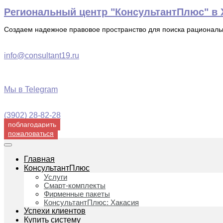
Перейти
Региональный центр "КонсультантПлюс" в Х
к
содержимому
Создаем надежное правовое пространство для поиска рационал
info@consultant19.ru
Мы в Telegram
(3902) 28-82-28
поблагодарить
пожаловаться
Главная
КонсультантПлюс
Услуги
Смарт-комплекты
Фирменные пакеты
КонсультантПлюс: Хакасия
Успехи клиентов
Купить систему