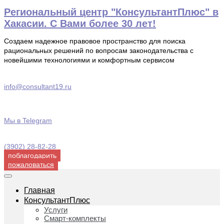
Перейти
Региональный центр "КонсультантПлюс" в
к
Хакасии. С Вами более 30 лет!
содержимому
Создаем надежное правовое пространство для поиска
рациональных решений по вопросам законодательства с
новейшими технологиями и комфортным сервисом
info@consultant19.ru
Мы в Telegram
(3902) 28-82-28
поблагодарить
пожаловаться
Главная
КонсультантПлюс
Услуги
Смарт-комплекты