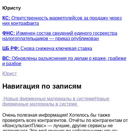
Юристу
КС:
Ответственность маркетплейсов за продажу через
них контрафакта
ФНС:
Изменен состав сведений единого госреестра
налогоплательщиков — приказ опубликован
ЦБ РФ:
Снова снижена ключевая ставка
ВС:
Обновлены разъяснения по делам о краже, грабеже
и разбое
Юрист
Навигация по записям
Новые фирменные материалы в системе
Новые
фирменные материалы в системе
Очень полезная информация! Хотелось бы также
проверять всех контрагентов. Отчёты по контрагентам от
«КонсультантПлюс» — лучшие, другие сервисы не
дотягивают. Это моё мнение по собственному опыту.