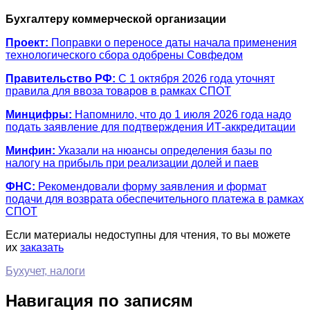
Бухгалтеру коммерческой организации
Проект:
Поправки о переносе даты начала применения
технологического сбора одобрены Совфедом
Правительство РФ:
С 1 октября 2026 года уточнят
правила для ввоза товаров в рамках СПОТ
Минцифры:
Напомнило, что до 1 июля 2026 года надо
подать заявление для подтверждения ИТ-аккредитации
Минфин:
Указали на нюансы определения базы по
налогу на прибыль при реализации долей и паев
ФНС:
Рекомендовали форму заявления и формат
подачи для возврата обеспечительного платежа в рамках
СПОТ
Если материалы недоступны для чтения, то вы можете
их
заказать
Бухучет, налоги
Навигация по записям