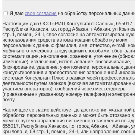
Я даю
свое согласие
на обработку персональных данн
Настоящим даю ООО «РИЦ Консультант-Саяны», 655017,
Республика Хакасия, г.о. город Абакан, г Абакан, ул Крылов
стр. 1, помещ. 24Н, свое согласие на автоматизированную
использования средств автоматизации обработку моих
персональных данных: фамилия, имя, отчество, e-mail, но
мобильного телефона, следующими способами: сбор, запи
систематизация, накопление, хранение, уточнение (обнов
изменение), извлечение, использование, обезличивание,
блокирование, удаление, уничтожение персональных данн
консультирования и предоставления запрошенной инфор
системах КонсультантПлюс в рамках моей профессионал
деятельности путем звонков (включая автоматизированны
участием операторов), сообщений через мессенджеры
(привязанные к указанному номеру телефона) и электрон
почту.
Настоящее согласие действует до достижения указанной 
обработки персональных данных и может быть отозвано в
момент путем направления письменного заявления по ад
655017, Республика Хакасия, г.о. город Абакан, г Абакан, у
Крылова, д. 68 стр. 1, помещ. 24Н, или направления сооб