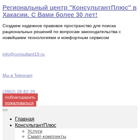
Перейти
Региональный центр "КонсультантПлюс" в
к
Хакасии. С Вами более 30 лет!
содержимому
Создаем надежное правовое пространство для поиска
рациональных решений по вопросам законодательства с
новейшими технологиями и комфортным сервисом
info@consultant19.ru
Мы в Telegram
(3902) 28-82-28
поблагодарить
пожаловаться
Главная
КонсультантПлюс
Услуги
Смарт-комплекты