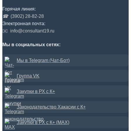
Горячая линия:
☎
(3902) 28-82-28
Электронная почта:
✉️
info@consultant19.ru
Мы в социальных сетях:
Мы в Telegram (Чат-Бот)
Группа VK
Закупки в РХ с К+
Законодательство Хакасии с К+
Закупки в РХ с К+ (MAX)