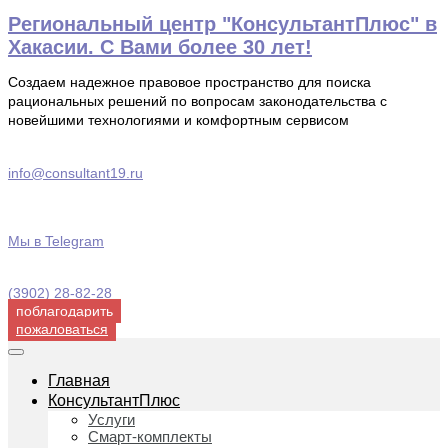
Перейти
Региональный центр "КонсультантПлюс" в
к
Хакасии. С Вами более 30 лет!
содержимому
Создаем надежное правовое пространство для поиска
рациональных решений по вопросам законодательства с
новейшими технологиями и комфортным сервисом
info@consultant19.ru
Мы в Telegram
(3902) 28-82-28
поблагодарить
пожаловаться
Главная
КонсультантПлюс
Услуги
Смарт-комплекты