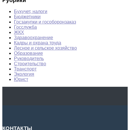
Рубрики
Бухучет, налоги
Бюджетники
Госзакупки и гособоронзаказ
Госслужба
ЖКХ
Здравоохранение
Кадры и охрана труда
Лесное и сельское хозяйство
Образование
Руководитель
Строительство
Транспорт
Экология
Юрист
КОНТАКТЫ