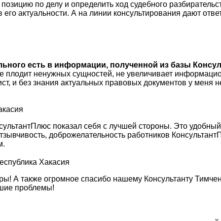
зицию по делу и определить ход судебного разбирательств
 в его актуальности. А на линии консультирования дают отве
ального есть в информации, полученной из базы Консул
не плодит ненужных сущностей, не увеличивает информацио
ист, и без знания актуальных правовых документов у меня
акасия
сультантПлюс показал себя с лучшей стороны. Это удобны
, отзывчивость, доброжелательность работников Консульта
м.
Республика Хакасия
ы! А также огромное спасибо нашему Консультанту Тимченк
кшие проблемы!