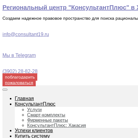
Перейти
Региональный центр "КонсультантПлюс" в Х
к
содержимому
Создаем надежное правовое пространство для поиска рационал
info@consultant19.ru
Мы в Telegram
(3902) 28-82-28
поблагодарить
пожаловаться
Главная
КонсультантПлюс
Услуги
Смарт-комплекты
Фирменные пакеты
КонсультантПлюс: Хакасия
Успехи клиентов
Купить систему