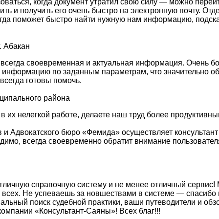
зоваться, когда документ утратил свою силу — можно перей
сить и получить его очень быстро на электронную почту. О
гда поможет быстро найти нужную нам информацию, подска
. Абакан
 всегда своевременная и актуальная информация. Очень б
ю информацию по заданным параметрам, что значительно об
всегда готовы помочь.
иципального района
 в их нелегкой работе, делаете наш труд более продуктив
 и Адвокатского бюро «Фемида» осуществляет консультант
ходимо, всегда своевременно обратит внимание пользовате
тличную справочную систему и не менее отличный сервис! 
 всех. Не успеваешь за новшествами в системе — спасибо 
льный поиск судебной практики, ваши путеводители и об
омпании «Консультант-Саяны»! Всех благ!!!