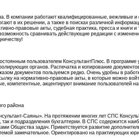
а. В компании работают квалифицированные, вежливые и о
огают в их решении, а также в поисках различной информа
мативно-правовые акты, судебная практика, пресса и книги 
 возможность сравнивать действующие редакции с изменен
ничеству!
постоянным пользователем КонсультантПлюс. В программе у
тролирующих органов. Распечатка и копирование документов
аказом документов пользуемся редко. Очень удобны в работ
сылку на нормативно-правовые акты, в которые можно войт
, компетентные, акцентируют внимание пользователей на
ого района
онсультант-Саяны». На протяжении многих лет СПС Консул
, так и подразделения бухгалтерии. В СПС содержится наи
ами Общества задач. Приветствуется развитие дополнител
стемой замечательное. Ориентировано на практикующих юри