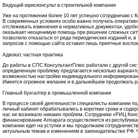
Ведущий юрисконсульт в строительной компании
Уже на протяжении более 10 лет успешно сотрудничаю с 
В современных условиях особо важно получать оператив
отслеживать изменения в нормативных документах, удоб
оказывает неоценимую помощь при решении сложных ситу
позволило отказаться от ряда периодических изданий и, 
запросов с помощью сайта оставил лишь приятные воспом
Адвокат, частная практика
До работы в СПС КонсультантПлюс работали с другой сист
определенную проблему предлагается несколько варианто
возможностью настройки индивидуального информирован
Имеется огромное желание и в дальнейшем продолжать ра
Главный бухгалтер в промышленной компании
В процессе своей деятельности специалисты компании п
личный кабинет обрабатывались в короткие сроки и соде
нас не возникало никаких проблем. Сотрудники «РИЦ Конс
финансирование Аппарата осуществляется из республиканс
компании идет на уступки и мы продолжаем сотрудничест
актуальным темам и изменениям в законодательстве РФ. 