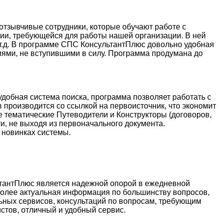
тзывчивые сотрудники, которые обучают работе с
ции, требующейся для работы нашей организации. В ней
и т.д. В программе СПС КонсультантПлюс довольно удобная
иями, не вступившими в силу. Программа продумана до
добная система поиска, программа позволяет работать с
 производится со ссылкой на первоисточник, что экономит
е тематические Путеводители и Конструкторы (договоров,
и, не выходя из первоначального документа.
 новинках системы.
ьтантПлюс является надежной опорой в ежедневной
более актуальная информация по большинству вопросов,
ьных сервисов, консультаций по вопросам, требующим
стов, отличный и удобный сервис.