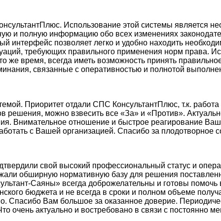
КонсультантПлюс. Использование этой системы является н
ную и полную информацию обо всех изменениях законодате
ный интерфейс позволяет легко и удобно находить необхо
аций, требующих правильного применения норм права. И
в то же время, всегда иметь возможность принять правиль
инания, связанные с оперативностью и полнотой выполнен
емой. Приоритет отдали СПС КонсультантПлюс, т.к. работа
в решения, можно взвесить все «За» и «Против». Актуаль
ия. Внимательное отношение и быстрое реагирование Ваш
ботать с Вашей организацией. Спасибо за плодотворное с
одтвердили свой высокий профессиональный статус и опер
ржали обширную нормативную базу для решения поставленно
ультант-Саяны» всегда доброжелательны и готовы помочь в
кого бюджета и не всегда в сроки и полном объеме получа
во. Спасибо Вам большое за оказанное доверие. Периодич
Что очень актуально и востребовано в связи с постоянно 