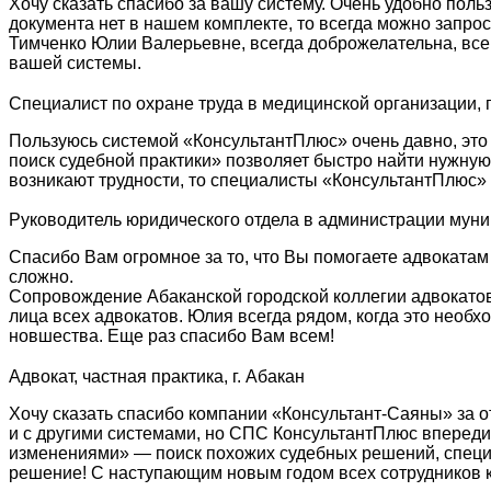
Хочу сказать спасибо за вашу систему. Очень удобно поль
документа нет в нашем комплекте, то всегда можно запро
Тимченко Юлии Валерьевне, всегда доброжелательна, все
вашей системы.
Специалист по охране труда в медицинской организации, г
Пользуюсь системой «КонсультантПлюс» очень давно, это
поиск судебной практики» позволяет быстро найти нужну
возникают трудности, то специалисты «КонсультантПлюс» 
Руководитель юридического отдела в администрации мун
Спасибо Вам огромное за то, что Вы помогаете адвокатам
сложно.
Сопровождение Абаканской городской коллегии адвокатов
лица всех адвокатов. Юлия всегда рядом, когда это необ
новшества. Еще раз спасибо Вам всем!
Адвокат, частная практика, г. Абакан
Хочу сказать спасибо компании «Консультант-Саяны» за о
и с другими системами, но СПС КонсультантПлюс впереди
изменениями» — поиск похожих судебных решений, специа
решение! С наступающим новым годом всех сотрудников к