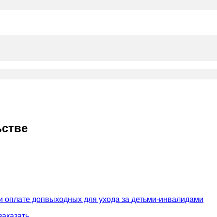
ьстве
и оплате допвыходных для ухода за детьми-инвалидами
заказать