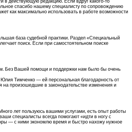
ти в действующую редакцию. Если вдруг какого-то
тдельное спасибо нашему специалисту по сопровождению
жет как максимально использовать в работе возможности
ольшая база судебной практики. Раздел «Специальный
легчает поиск. Если при самостоятельном поиске
ным. Без Вашей помощи и поддержки нам было бы очень
 Юлия Тимченко — ей персональная благодарность от
ля на произошедшие в законодательстве изменения и
Много лет пользуюсь вашими услугами, есть опыт работы
ваши специалисты всегда помогают «идти в ногу с
зоры — с ними экономлю время и быстро нахожу нужное