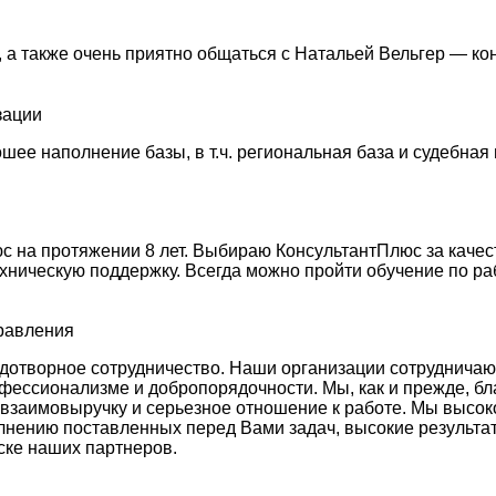
 а также очень приятно общаться с Натальей Вельгер — ко
зации
ее наполнение базы, в т.ч. региональная база и судебная 
 на протяжении 8 лет. Выбираю КонсультантПлюс за качес
ехническую поддержку. Всегда можно пройти обучение по ра
правления
отворное сотрудничество. Наши организации сотрудничают у
фессионализме и добропорядочности. Мы, как и прежде, бл
 взаимовыручку и серьезное отношение к работе. Мы высо
лнению поставленных перед Вами задач, высокие результа
ске наших партнеров.