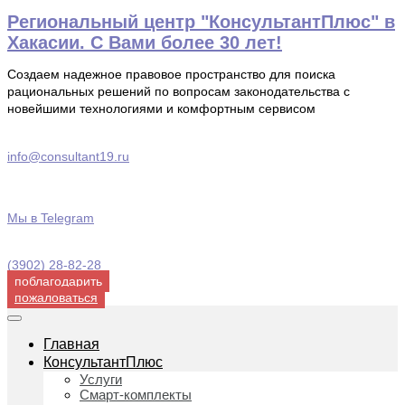
Перейти
Региональный центр "КонсультантПлюс" в
к
Хакасии. С Вами более 30 лет!
содержимому
Создаем надежное правовое пространство для поиска
рациональных решений по вопросам законодательства с
новейшими технологиями и комфортным сервисом
info@consultant19.ru
Мы в Telegram
(3902) 28-82-28
поблагодарить
пожаловаться
Главная
КонсультантПлюс
Услуги
Смарт-комплекты