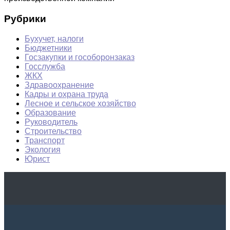
Рубрики
Бухучет, налоги
Бюджетники
Госзакупки и гособоронзаказ
Госслужба
ЖКХ
Здравоохранение
Кадры и охрана труда
Лесное и сельское хозяйство
Образование
Руководитель
Строительство
Транспорт
Экология
Юрист