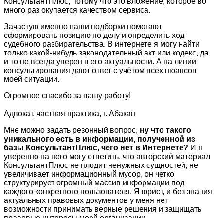
КонсультантПлюс, потому что это вложение, которое во
много раз окупается качеством сервиса.
Зачастую именно ваши подборки помогают
сформировать позицию по делу и определить ход
судебного разбирательства. В интернете я могу найти
только какой-нибудь законодательный акт или кодекс, да
и то не всегда уверен в его актуальности. А на линии
консультирования дают ответ с учётом всех нюансов
моей ситуации.
Огромное спасибо за вашу работу!
Адвокат, частная практика, г. Абакан
Мне можно задать резонный вопрос,
ну что такого
уникального есть в информации, полученной из
базы КонсультантПлюс, чего нет в Интернете?
И я
уверенно на него могу ответить, что авторский материал
КонсультантПлюс не плодит ненужных сущностей, не
увеличивает информационный мусор, он четко
структурирует огромный массив информации под
каждого конкретного пользователя. Я юрист, и без знания
актуальных правовых документов у меня нет
возможности принимать верные решения и защищать
правовые интересы моей организации.