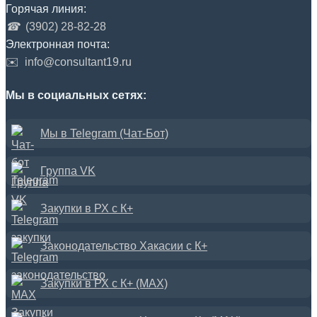
Горячая линия:
☎
(3902) 28-82-28
Электронная почта:
✉️
info@consultant19.ru
Мы в социальных сетях:
Мы в Telegram (Чат-Бот)
Группа VK
Закупки в РХ с К+
Законодательство Хакасии с К+
Закупки в РХ с К+ (MAX)