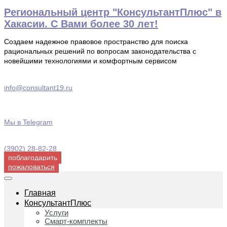
Перейти
Региональный центр "КонсультантПлюс" в
к
Хакасии. С Вами более 30 лет!
содержимому
Создаем надежное правовое пространство для поиска
рациональных решений по вопросам законодательства с
новейшими технологиями и комфортным сервисом
info@consultant19.ru
Мы в Telegram
(3902) 28-82-28
поблагодарить
пожаловаться
Главная
КонсультантПлюс
Услуги
Смарт-комплекты