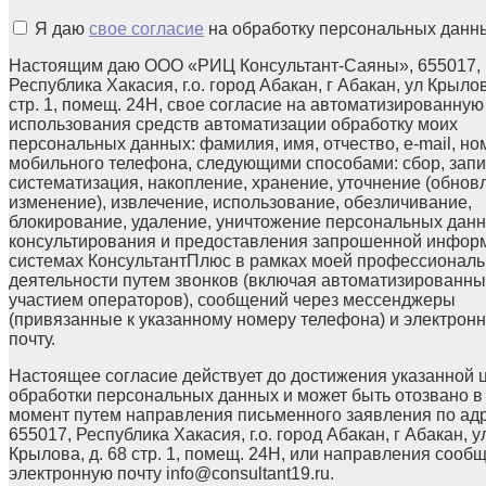
Я даю
свое согласие
на обработку персональных данн
Настоящим даю ООО «РИЦ Консультант-Саяны», 655017,
Республика Хакасия, г.о. город Абакан, г Абакан, ул Крылов
стр. 1, помещ. 24Н, свое согласие на автоматизированную
использования средств автоматизации обработку моих
персональных данных: фамилия, имя, отчество, e-mail, но
мобильного телефона, следующими способами: сбор, запи
систематизация, накопление, хранение, уточнение (обнов
изменение), извлечение, использование, обезличивание,
блокирование, удаление, уничтожение персональных данн
консультирования и предоставления запрошенной инфор
системах КонсультантПлюс в рамках моей профессионал
деятельности путем звонков (включая автоматизированны
участием операторов), сообщений через мессенджеры
(привязанные к указанному номеру телефона) и электрон
почту.
Настоящее согласие действует до достижения указанной 
обработки персональных данных и может быть отозвано в
момент путем направления письменного заявления по ад
655017, Республика Хакасия, г.о. город Абакан, г Абакан, у
Крылова, д. 68 стр. 1, помещ. 24Н, или направления сооб
электронную почту info@consultant19.ru.