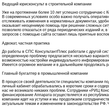
Ведущий юрисконсульт в строительной компании
Уже на протяжении более 10 лет успешно сотрудничаю с 
В современных условиях особо важно получать оператив
отслеживать изменения в нормативных документах, удоб
оказывает неоценимую помощь при решении сложных ситу
позволило отказаться от ряда периодических изданий и, 
запросов с помощью сайта оставил лишь приятные воспом
Адвокат, частная практика
До работы в СПС КонсультантПлюс работали с другой сист
определенную проблему предлагается несколько варианто
возможностью настройки индивидуального информирован
Имеется огромное желание и в дальнейшем продолжать ра
Главный бухгалтер в промышленной компании
В процессе своей деятельности специалисты компании п
личный кабинет обрабатывались в короткие сроки и соде
нас не возникало никаких проблем. Сотрудники «РИЦ Конс
финансирование Аппарата осуществляется из республиканс
компании идет на уступки и мы продолжаем сотрудничест
актуальным темам и изменениям в законодательстве РФ. 