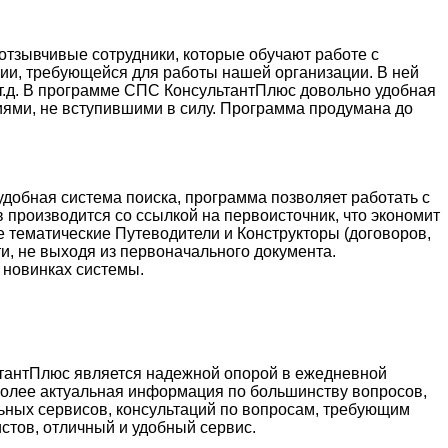
тзывчивые сотрудники, которые обучают работе с
ции, требующейся для работы нашей организации. В ней
и т.д. В программе СПС КонсультантПлюс довольно удобная
иями, не вступившими в силу. Программа продумана до
добная система поиска, программа позволяет работать с
 производится со ссылкой на первоисточник, что экономит
е тематические Путеводители и Конструкторы (договоров,
и, не выходя из первоначального документа.
 новинках системы.
ьтантПлюс является надежной опорой в ежедневной
более актуальная информация по большинству вопросов,
ьных сервисов, консультаций по вопросам, требующим
стов, отличный и удобный сервис.