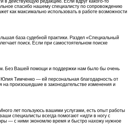
ти в действующую редакцию. Если вдруг какого-то
тдельное спасибо нашему специалисту по сопровождению
жет как максимально использовать в работе возможности
ольшая база судебной практики. Раздел «Специальный
легчает поиск. Если при самостоятельном поиске
ным. Без Вашей помощи и поддержки нам было бы очень
 Юлия Тимченко — ей персональная благодарность от
ля на произошедшие в законодательстве изменения и
Много лет пользуюсь вашими услугами, есть опыт работы
ваши специалисты всегда помогают «идти в ногу с
зоры — с ними экономлю время и быстро нахожу нужное