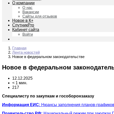
О компании
О нас
Вакансии
Сайты для отзывов
Новое в К+
СпутникPro
Кабинет сайта
Войти
Главная
Лента новостей
Новое в федеральном законодательстве
Новое в федеральном законодател
12.12.2025
< 1 мин.
217
Специалисту по закупкам и гособоронзаказу
Информация ЕИС:
Нюансы заполнения планов-графиков п
Правительство РФ:
Национальный режим при закупках ПО