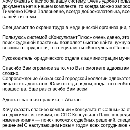
Хочу сказать спасибо за вашу систему. Очень удобно поль
документа нет в нашем комплекте, то всегда можно запро
Тимченко Юлии Валерьевне, всегда доброжелательна, все
вашей системы.
Специалист по охране труда в медицинской организации, г
Пользуюсь системой «КонсультантПлюс» очень давно, это
поиск судебной практики» позволяет быстро найти нужну
возникают трудности, то специалисты «КонсультантПлюс» 
Руководитель юридического отдела в администрации мун
Спасибо Вам огромное за то, что Вы помогаете адвокатам
сложно.
Сопровождение Абаканской городской коллегии адвокатов
лица всех адвокатов. Юлия всегда рядом, когда это необ
новшества. Еще раз спасибо Вам всем!
Адвокат, частная практика, г. Абакан
Хочу сказать спасибо компании «Консультант-Саяны» за о
и с другими системами, но СПС КонсультантПлюс впереди
изменениями» — поиск похожих судебных решений, специа
решение! С наступающим новым годом всех сотрудников к