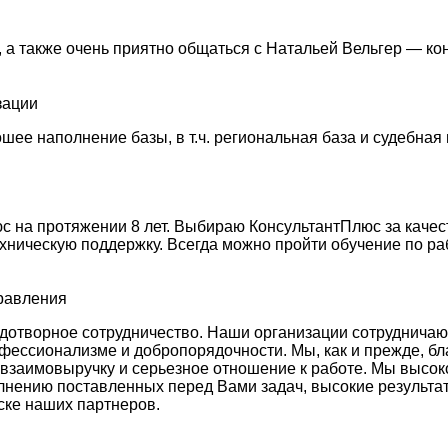
 а также очень приятно общаться с Натальей Вельгер — ко
зации
ее наполнение базы, в т.ч. региональная база и судебная 
 на протяжении 8 лет. Выбираю КонсультантПлюс за качес
ехническую поддержку. Всегда можно пройти обучение по ра
правления
отворное сотрудничество. Наши организации сотрудничают у
фессионализме и добропорядочности. Мы, как и прежде, бл
 взаимовыручку и серьезное отношение к работе. Мы высо
лнению поставленных перед Вами задач, высокие результа
ске наших партнеров.