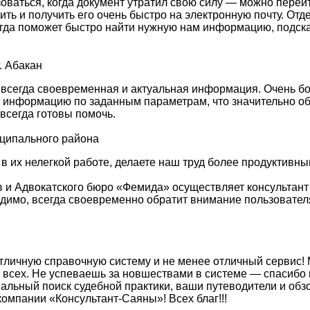
зоваться, когда документ утратил свою силу — можно перей
сить и получить его очень быстро на электронную почту. О
гда поможет быстро найти нужную нам информацию, подска
. Абакан
 всегда своевременная и актуальная информация. Очень б
ю информацию по заданным параметрам, что значительно об
всегда готовы помочь.
иципального района
 в их нелегкой работе, делаете наш труд более продуктив
 и Адвокатского бюро «Фемида» осуществляет консультант
ходимо, всегда своевременно обратит внимание пользовате
тличную справочную систему и не менее отличный сервис! 
 всех. Не успеваешь за новшествами в системе — спасибо 
льный поиск судебной практики, ваши путеводители и об
омпании «Консультант-Саяны»! Всех благ!!!