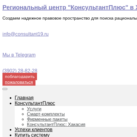
Перейти
Региональный центр "КонсультантПлюс" в Х
к
содержимому
Создаем надежное правовое пространство для поиска рационал
info@consultant19.ru
Мы в Telegram
(3902) 28-82-28
поблагодарить
пожаловаться
Главная
КонсультантПлюс
Услуги
Смарт-комплекты
Фирменные пакеты
КонсультантПлюс: Хакасия
Успехи клиентов
Купить систему