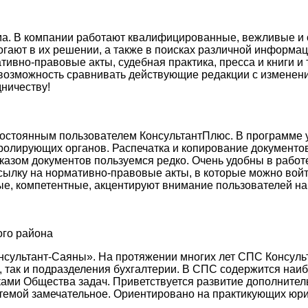
а. В компании работают квалифицированные, вежливые и о
огают в их решении, а также в поисках различной информа
мативно-правовые акты, судебная практика, пресса и книги 
 возможность сравнивать действующие редакции с изменен
ничеству!
постоянным пользователем КонсультантПлюс. В программе у
тролирующих органов. Распечатка и копирование документов
аказом документов пользуемся редко. Очень удобны в работ
сылку на нормативно-правовые акты, в которые можно войт
, компетентные, акцентируют внимание пользователей на
ого района
онсультант-Саяны». На протяжении многих лет СПС Консул
, так и подразделения бухгалтерии. В СПС содержится наи
ами Общества задач. Приветствуется развитие дополнител
стемой замечательное. Ориентировано на практикующих юри