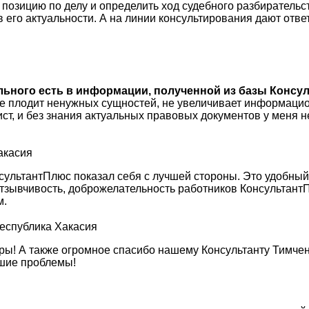
зицию по делу и определить ход судебного разбирательств
 в его актуальности. А на линии консультирования дают отве
ального есть в информации, полученной из базы Консул
не плодит ненужных сущностей, не увеличивает информацио
ист, и без знания актуальных правовых документов у меня
акасия
сультантПлюс показал себя с лучшей стороны. Это удобны
, отзывчивость, доброжелательность работников Консульта
м.
Республика Хакасия
ы! А также огромное спасибо нашему Консультанту Тимченк
кшие проблемы!