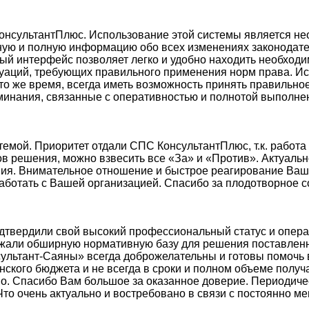
КонсультантПлюс. Использование этой системы является н
ную и полную информацию обо всех изменениях законодате
ный интерфейс позволяет легко и удобно находить необхо
аций, требующих правильного применения норм права. И
в то же время, всегда иметь возможность принять правиль
инания, связанные с оперативностью и полнотой выполнен
емой. Приоритет отдали СПС КонсультантПлюс, т.к. работа
в решения, можно взвесить все «За» и «Против». Актуаль
ия. Внимательное отношение и быстрое реагирование Ваш
ботать с Вашей организацией. Спасибо за плодотворное с
одтвердили свой высокий профессиональный статус и опер
ржали обширную нормативную базу для решения поставленно
ультант-Саяны» всегда доброжелательны и готовы помочь в
кого бюджета и не всегда в сроки и полном объеме получа
во. Спасибо Вам большое за оказанное доверие. Периодич
Что очень актуально и востребовано в связи с постоянно 