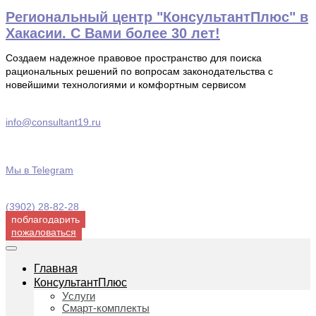
Перейти
Региональный центр "КонсультантПлюс" в
к
Хакасии. С Вами более 30 лет!
содержимому
Создаем надежное правовое пространство для поиска
рациональных решений по вопросам законодательства с
новейшими технологиями и комфортным сервисом
info@consultant19.ru
Мы в Telegram
(3902) 28-82-28
поблагодарить
пожаловаться
Главная
КонсультантПлюс
Услуги
Смарт-комплекты