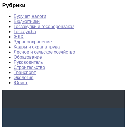
Рубрики
Бухучет, налоги
Бюджетники
Госзакупки и гособоронзаказ
Госслужба
ЖКХ
Здравоохранение
Кадры и охрана труда
Лесное и сельское хозяйство
Образование
Руководитель
Строительство
Транспорт
Экология
Юрист