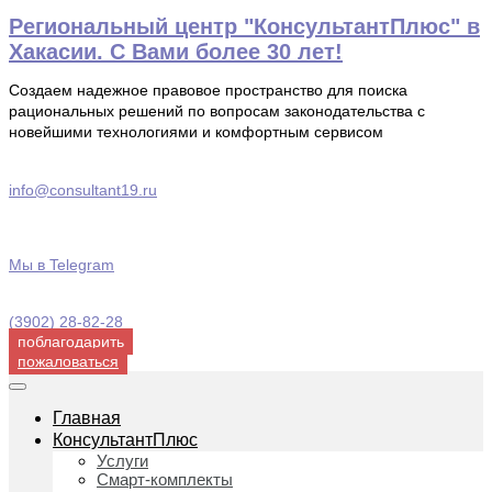
Перейти
Региональный центр "КонсультантПлюс" в
к
Хакасии. С Вами более 30 лет!
содержимому
Создаем надежное правовое пространство для поиска
рациональных решений по вопросам законодательства с
новейшими технологиями и комфортным сервисом
info@consultant19.ru
Мы в Telegram
(3902) 28-82-28
поблагодарить
пожаловаться
Главная
КонсультантПлюс
Услуги
Смарт-комплекты