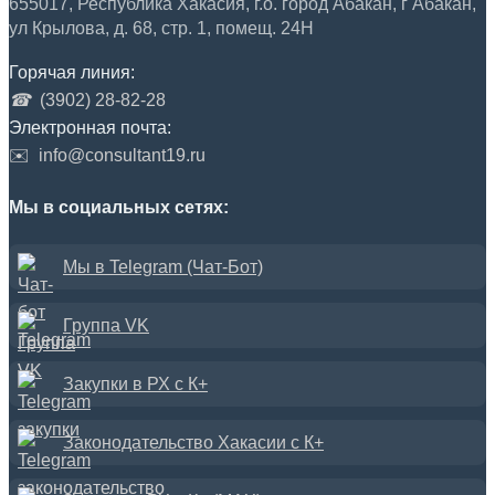
655017, Республика Хакасия, г.о. город Абакан, г Абакан,
ул Крылова, д. 68, стр. 1, помещ. 24Н
Горячая линия:
☎
(3902) 28-82-28
Электронная почта:
✉️
info@consultant19.ru
Мы в социальных сетях:
Мы в Telegram (Чат-Бот)
Группа VK
Закупки в РХ с К+
Законодательство Хакасии с К+