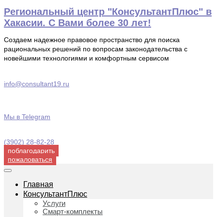
Перейти
Региональный центр "КонсультантПлюс" в
к
Хакасии. С Вами более 30 лет!
содержимому
Создаем надежное правовое пространство для поиска
рациональных решений по вопросам законодательства с
новейшими технологиями и комфортным сервисом
info@consultant19.ru
Мы в Telegram
(3902) 28-82-28
поблагодарить
пожаловаться
Главная
КонсультантПлюс
Услуги
Смарт-комплекты