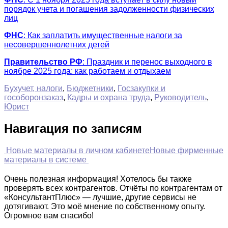
порядок учета и погашения задолженности физических
лиц
ФНС
: Как заплатить имущественные налоги за
несовершеннолетних детей
Правительство РФ
: Праздник и перенос выходного в
ноябре 2025 года: как работаем и отдыхаем
Бухучет, налоги
,
Бюджетники
,
Госзакупки и
гособоронзаказ
,
Кадры и охрана труда
,
Руководитель
,
Юрист
Навигация по записям
Новые материалы в личном кабинете
Новые фирменные
материалы в системе
Очень полезная информация! Хотелось бы также
проверять всех контрагентов. Отчёты по контрагентам от
«КонсультантПлюс» — лучшие, другие сервисы не
дотягивают. Это моё мнение по собственному опыту.
Огромное вам спасибо!