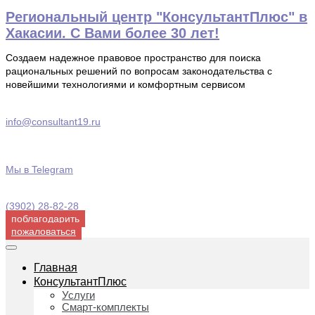
Перейти
Региональный центр "КонсультантПлюс" в
к
Хакасии. С Вами более 30 лет!
содержимому
Создаем надежное правовое пространство для поиска
рациональных решений по вопросам законодательства с
новейшими технологиями и комфортным сервисом
info@consultant19.ru
Мы в Telegram
(3902) 28-82-28
поблагодарить
пожаловаться
Главная
КонсультантПлюс
Услуги
Смарт-комплекты