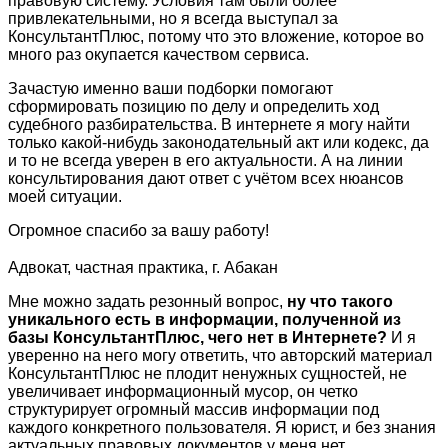
правовую систему. Условия там были более
привлекательными, но я всегда выступал за
КонсультантПлюс, потому что это вложение, которое во
много раз окупается качеством сервиса.
Зачастую именно ваши подборки помогают
сформировать позицию по делу и определить ход
судебного разбирательства. В интернете я могу найти
только какой-нибудь законодательный акт или кодекс, да
и то не всегда уверен в его актуальности. А на линии
консультирования дают ответ с учётом всех нюансов
моей ситуации.
Огромное спасибо за вашу работу!
Адвокат, частная практика, г. Абакан
Мне можно задать резонный вопрос,
ну что такого
уникального есть в информации, полученной из
базы КонсультантПлюс, чего нет в Интернете?
И я
уверенно на него могу ответить, что авторский материал
КонсультантПлюс не плодит ненужных сущностей, не
увеличивает информационный мусор, он четко
структурирует огромный массив информации под
каждого конкретного пользователя. Я юрист, и без знания
актуальных правовых документов у меня нет