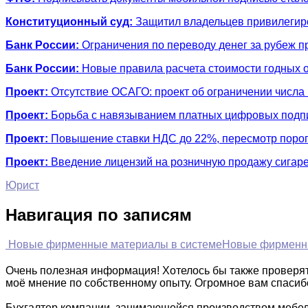
Конституционный суд:
Защитил владельцев привилегиро
Банк России:
Ограничения по переводу денег за рубеж п
Банк России:
Новые правила расчета стоимости годных ос
Проект:
Отсутствие ОСАГО: проект об ограничении числа 
Проект:
Борьба с навязыванием платных цифровых подп
Проект:
Повышение ставки НДС до 22%, пересмотр порог
Проект:
Введение лицензий на розничную продажу сигаре
Юрист
Навигация по записям
Новые фирменные материалы в системе
Новые фирменн
Очень полезная информация! Хотелось бы также проверять
моё мнение по собственному опыту. Огромное вам спасиб
Бухгалтер компании, занимающейся производством мебели