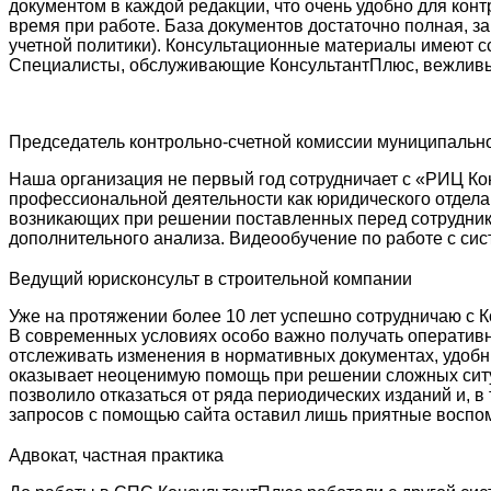
документом в каждой редакции, что очень удобно для кон
время при работе. База документов достаточно полная, з
учетной политики). Консультационные материалы имеют с
Специалисты, обслуживающие КонсультантПлюс, вежливые
Председатель контрольно-счетной комиссии муниципальн
Наша организация не первый год сотрудничает с «РИЦ К
профессиональной деятельности как юридического отдела
возникающих при решении поставленных перед сотрудник
дополнительного анализа. Видеообучение по работе с си
Ведущий юрисконсульт в строительной компании
Уже на протяжении более 10 лет успешно сотрудничаю с 
В современных условиях особо важно получать оператив
отслеживать изменения в нормативных документах, удоб
оказывает неоценимую помощь при решении сложных ситу
позволило отказаться от ряда периодических изданий и, 
запросов с помощью сайта оставил лишь приятные воспом
Адвокат, частная практика