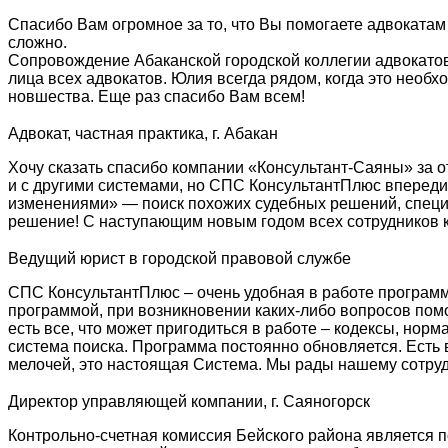
Спасибо Вам огромное за то, что Вы помогаете адвокатам
сложно.
Сопровождение Абаканской городской коллегии адвокатов
лица всех адвокатов. Юлия всегда рядом, когда это необ
новшества. Еще раз спасибо Вам всем!
Адвокат, частная практика, г. Абакан
Хочу сказать спасибо компании «Консультант-Саяны» за о
и с другими системами, но СПС КонсультантПлюс впереди
изменениями» — поиск похожих судебных решений, специа
решение! С наступающим новым годом всех сотрудников к
Ведущий юрист в городской правовой службе
СПС КонсультантПлюс – очень удобная в работе программ
программой, при возникновении каких-либо вопросов пом
есть все, что может пригодиться в работе – кодексы, нор
система поиска. Программа постоянно обновляется. Есть
мелочей, это настоящая Система. Мы рады нашему сотруд
Директор управляющей компании, г. Саяногорск
Контрольно-счетная комиссия Бейского района является 