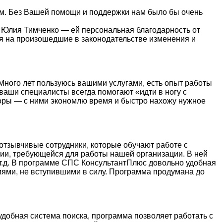
ным. Без Вашей помощи и поддержки нам было бы очень
 Юлия Тимченко — ей персональная благодарность от
ля на произошедшие в законодательстве изменения и
Много лет пользуюсь вашими услугами, есть опыт работы
ваши специалисты всегда помогают «идти в ногу с
зоры — с ними экономлю время и быстро нахожу нужное
тзывчивые сотрудники, которые обучают работе с
ции, требующейся для работы нашей организации. В ней
и т.д. В программе СПС КонсультантПлюс довольно удобная
иями, не вступившими в силу. Программа продумана до
добная система поиска, программа позволяет работать с