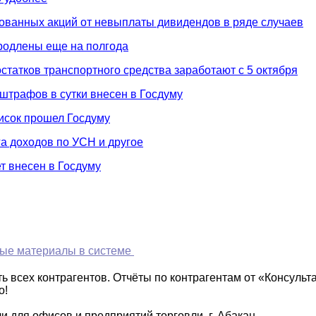
ванных акций от невыплаты дивидендов в ряде случаев
родлены еще на полгода
татков транспортного средства заработают с 5 октября
штрафов в сутки внесен в Госдуму
исок прошел Госдуму
а доходов по УСН и другое
т внесен в Госдуму
ые материалы в системе
 всех контрагентов. Отчёты по контрагентам от «Консульт
о!
 для офисов и предприятий торговли, г. Абакан