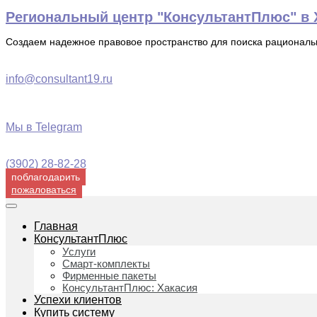
Перейти
Региональный центр "КонсультантПлюс" в Х
к
содержимому
Создаем надежное правовое пространство для поиска рационал
info@consultant19.ru
Мы в Telegram
(3902) 28-82-28
поблагодарить
пожаловаться
Главная
КонсультантПлюс
Услуги
Смарт-комплекты
Фирменные пакеты
КонсультантПлюс: Хакасия
Успехи клиентов
Купить систему