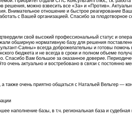
емой. Приоритет отдали СПС КонсультантПлюс, т.к. работа
в решения, можно взвесить все «За» и «Против». Актуаль
ия. Внимательное отношение и быстрое реагирование Ваш
ботать с Вашей организацией. Спасибо за плодотворное с
одтвердили свой высокий профессиональный статус и опер
ржали обширную нормативную базу для решения поставленно
ультант-Саяны» всегда доброжелательны и готовы помочь в
кого бюджета и не всегда в сроки и полном объеме получа
во. Спасибо Вам большое за оказанное доверие. Периодич
Что очень актуально и востребовано в связи с постоянно 
 а также очень приятно общаться с Натальей Вельгер — ко
зации
ее наполнение базы, в т.ч. региональная база и судебная 