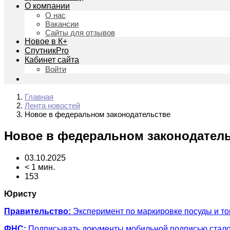
О компании
О нас
Вакансии
Сайты для отзывов
Новое в К+
СпутникPro
Кабинет сайта
Войти
Главная
Лента новостей
Новое в федеральном законодательстве
Новое в федеральном законодател
03.10.2025
< 1 мин.
153
Юристу
Правительство:
Эксперимент по маркировке посуды и то
ФНС:
Подписывать документы мобильной подписью стало