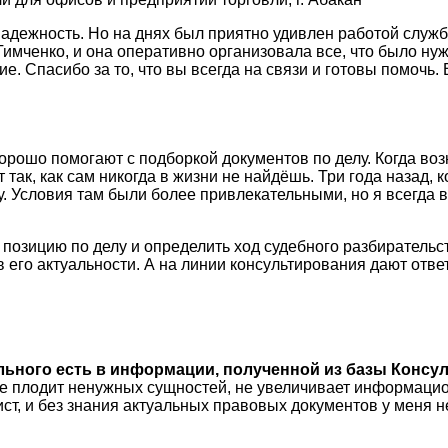
надежность. Но на днях был приятно удивлен работой служ
Тимченко, и она оперативно организовала все, что было ну
. Спасибо за то, что вы всегда на связи и готовы помочь. 
рошо помогают с подборкой документов по делу. Когда воз
так, как сам никогда в жизни не найдёшь. Три года назад, 
. Условия там были более привлекательными, но я всегда в
зицию по делу и определить ход судебного разбирательств
 в его актуальности. А на линии консультирования дают отве
ального есть в информации, полученной из базы Консул
не плодит ненужных сущностей, не увеличивает информацио
ист, и без знания актуальных правовых документов у меня