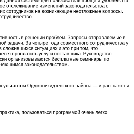
 в данной системе для пользователя проще и удобнее. На
ное отслеживание изменений законодательства с
их сотрудников на возникающие неотложные вопросы.
отрудничество.
ативность в решении проблем. Запросы отправляемые в
й задачи. За четыре года совместного сотрудничества у
 сложившихся ситуациях и это при том, что
ется проплатить услуги поставщика. Руководство
ески организовываются бесплатные семинары по
меняющимся законодательством.
нсультантом Орджоникидзевского района — и расскажет и
практика, пользоваться программой очень легко.