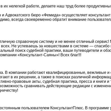
 в их нелегкой работе, делаете наш труд более продуктив
 и Адвокатского бюро «Фемида» осуществляет консультант
ходимо, всегда своевременно обратит внимание пользовате
тличную справочную систему и не менее отличный сервис! 
 всех. Не успеваешь за новшествами в системе — спасибо 
льный поиск судебной практики, ваши путеводители и об
омпании «Консультант-Саяны»! Всех благ!!!
а. В компании работают квалифицированные, вежливые и о
огают в их решении, а также в поисках различной информа
мативно-правовые акты, судебная практика, пресса и книги 
 возможность сравнивать действующие редакции с изменен
ничеству!
постоянным пользователем КонсультантПлюс. В программе у