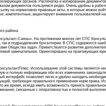
тролирующих органов. Распечатка и копирование документов
аказом документов пользуемся редко. Очень удобны в работ
сылку на нормативно-правовые акты, в которые можно войт
, компетентные, акцентируют внимание пользователей на
ого района
онсультант-Саяны». На протяжении многих лет СПС Консул
, так и подразделения бухгалтерии. В СПС содержится наи
ами Общества задач. Приветствуется развитие дополнител
стемой замечательное. Ориентировано на практикующих юри
КонсультантПлюс. Использование этой системы является н
ную и полную информацию обо всех изменениях законодате
ный интерфейс позволяет легко и удобно находить необхо
аций, требующих правильного применения норм права. И
в то же время, всегда иметь возможность принять правиль
инания, связанные с оперативностью и полнотой выполнен