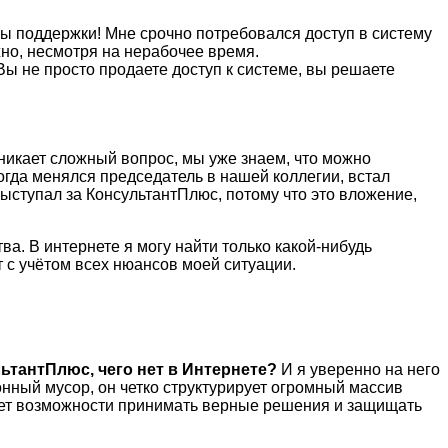
бы поддержки! Мне срочно потребовался доступ в систему
жно, несмотря на нерабочее время.
Вы не просто продаете доступ к системе, вы решаете
никает сложный вопрос, мы уже знаем, что можно
когда менялся председатель в нашей коллегии, встал
ыступал за КонсультантПлюс, потому что это вложение,
а. В интернете я могу найти только какой-нибудь
т с учётом всех нюансов моей ситуации.
ьтантПлюс, чего нет в Интернете?
И я уверенно на него
нный мусор, он четко структурирует огромный массив
 нет возможности принимать верные решения и защищать