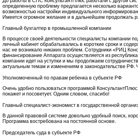
До работы в СПС КонсультантПлюс работали с другой сист
определенную проблему предлагается несколько варианто
возможностью настройки индивидуального информирован
Имеется огромное желание и в дальнейшем продолжать ра
Главный бухгалтер в промышленной компании
В процессе своей деятельности специалисты компании п
личный кабинет обрабатывались в короткие сроки и соде
нас не возникало никаких проблем. Сотрудники «РИЦ Конс
финансирование Аппарата осуществляется из республиканс
компании идет на уступки и мы продолжаем сотрудничест
актуальным темам и изменениям в законодательстве РФ. 
Уполномоченный по правам ребенка в субъекте РФ
Очень удобно пользоваться программой КонсультантПлюс,
покажет и посоветует. Одним словом, спасибо!
Главный специалист-экономист в государственной органи
В данной правовой системе довольно удобный поиск, хорош
Программа востребована на постоянной основе.
Председатель суда в субъекте РФ