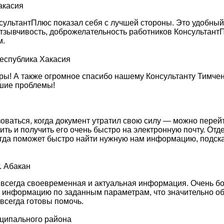
акасия
сультантПлюс показал себя с лучшей стороны. Это удобны
, отзывчивость, доброжелательность работников Консульта
м.
Республика Хакасия
ы! А также огромное спасибо нашему Консультанту Тимченк
кшие проблемы!
зоваться, когда документ утратил свою силу — можно перей
сить и получить его очень быстро на электронную почту. О
гда поможет быстро найти нужную нам информацию, подска
. Абакан
 всегда своевременная и актуальная информация. Очень б
ю информацию по заданным параметрам, что значительно об
всегда готовы помочь.
иципального района