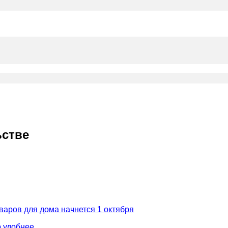
ьстве
варов для дома начнется 1 октября
 удобнее