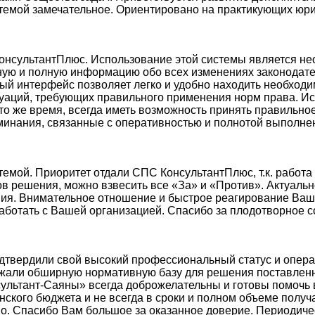
стемой замечательное. Ориентировано на практикующих юри
КонсультантПлюс. Использование этой системы является н
ную и полную информацию обо всех изменениях законодате
ный интерфейс позволяет легко и удобно находить необхо
аций, требующих правильного применения норм права. И
в то же время, всегда иметь возможность принять правиль
инания, связанные с оперативностью и полнотой выполнен
емой. Приоритет отдали СПС КонсультантПлюс, т.к. работа
в решения, можно взвесить все «За» и «Против». Актуаль
ия. Внимательное отношение и быстрое реагирование Ваш
ботать с Вашей организацией. Спасибо за плодотворное с
одтвердили свой высокий профессиональный статус и опер
ржали обширную нормативную базу для решения поставленно
ультант-Саяны» всегда доброжелательны и готовы помочь в
кого бюджета и не всегда в сроки и полном объеме получа
во. Спасибо Вам большое за оказанное доверие. Периодич