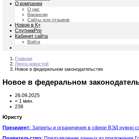
О компании
О нас
Вакансии
Сайты для отзывов
Новое в К+
СпутникPro
Кабинет сайта
Войти
Главная
Лента новостей
Новое в федеральном законодательстве
Новое в федеральном законодател
26.09.2025
< 1 мин.
238
Юристу
Президент:
Запреты и ограничения в сфере ВЭД нужно со
Правительство:
Предъявление данных из приложения Госу