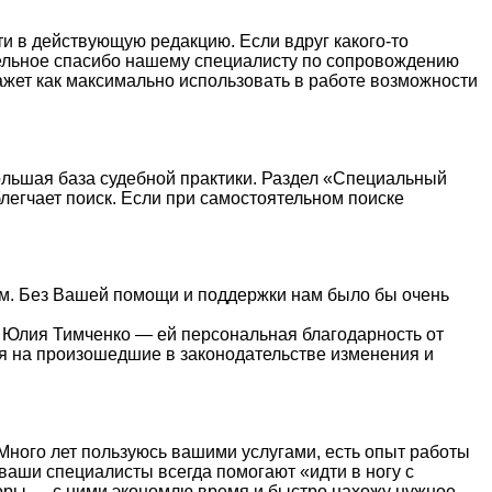
ти в действующую редакцию. Если вдруг какого-то
тдельное спасибо нашему специалисту по сопровождению
жет как максимально использовать в работе возможности
ольшая база судебной практики. Раздел «Специальный
легчает поиск. Если при самостоятельном поиске
ным. Без Вашей помощи и поддержки нам было бы очень
 Юлия Тимченко — ей персональная благодарность от
ля на произошедшие в законодательстве изменения и
Много лет пользуюсь вашими услугами, есть опыт работы
ваши специалисты всегда помогают «идти в ногу с
зоры — с ними экономлю время и быстро нахожу нужное