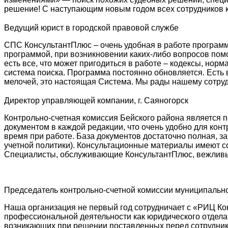
решение! С наступающим новым годом всех сотрудников к
Ведущий юрист в городской правовой службе
СПС КонсультантПлюс – очень удобная в работе программ
программой, при возникновении каких-либо вопросов пом
есть все, что может пригодиться в работе – кодексы, нор
система поиска. Программа постоянно обновляется. Есть
мелочей, это настоящая Система. Мы рады нашему сотруд
Директор управляющей компании, г. Саяногорск
Контрольно-счетная комиссия Бейского района является 
документом в каждой редакции, что очень удобно для кон
время при работе. База документов достаточно полная, з
учетной политики). Консультационные материалы имеют с
Специалисты, обслуживающие КонсультантПлюс, вежливые
Председатель контрольно-счетной комиссии муниципальн
Наша организация не первый год сотрудничает с «РИЦ К
профессиональной деятельности как юридического отдела
возникающих при решении поставленных перед сотрудник