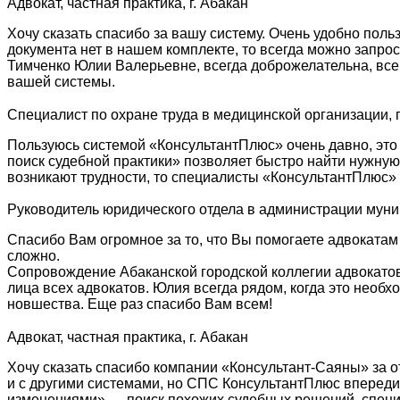
Адвокат, частная практика, г. Абакан
Хочу сказать спасибо за вашу систему. Очень удобно поль
документа нет в нашем комплекте, то всегда можно запро
Тимченко Юлии Валерьевне, всегда доброжелательна, все
вашей системы.
Специалист по охране труда в медицинской организации, г
Пользуюсь системой «КонсультантПлюс» очень давно, это
поиск судебной практики» позволяет быстро найти нужну
возникают трудности, то специалисты «КонсультантПлюс» 
Руководитель юридического отдела в администрации мун
Спасибо Вам огромное за то, что Вы помогаете адвокатам
сложно.
Сопровождение Абаканской городской коллегии адвокатов
лица всех адвокатов. Юлия всегда рядом, когда это необ
новшества. Еще раз спасибо Вам всем!
Адвокат, частная практика, г. Абакан
Хочу сказать спасибо компании «Консультант-Саяны» за о
и с другими системами, но СПС КонсультантПлюс впереди
изменениями» — поиск похожих судебных решений, специа