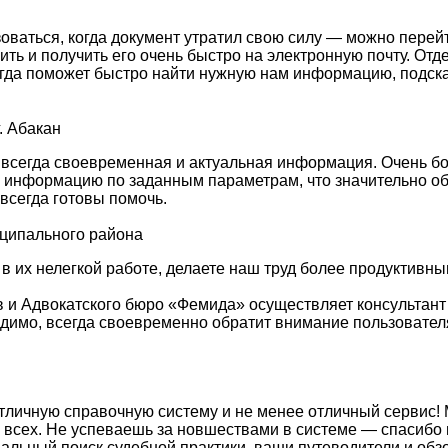
зоваться, когда документ утратил свою силу — можно перей
сить и получить его очень быстро на электронную почту. О
гда поможет быстро найти нужную нам информацию, подска
. Абакан
 всегда своевременная и актуальная информация. Очень б
ю информацию по заданным параметрам, что значительно об
всегда готовы помочь.
иципального района
 в их нелегкой работе, делаете наш труд более продуктив
 и Адвокатского бюро «Фемида» осуществляет консультант
ходимо, всегда своевременно обратит внимание пользовате
тличную справочную систему и не менее отличный сервис! 
 всех. Не успеваешь за новшествами в системе — спасибо 
льный поиск судебной практики, ваши путеводители и об