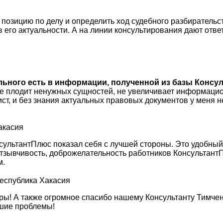
зицию по делу и определить ход судебного разбирательств
 в его актуальности. А на линии консультирования дают отве
ального есть в информации, полученной из базы Консул
не плодит ненужных сущностей, не увеличивает информацио
ист, и без знания актуальных правовых документов у меня
акасия
сультантПлюс показал себя с лучшей стороны. Это удобны
, отзывчивость, доброжелательность работников Консульта
м.
Республика Хакасия
ы! А также огромное спасибо нашему Консультанту Тимченк
кшие проблемы!