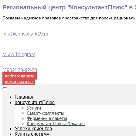
Перейти
Региональный центр "КонсультантПлюс" в Х
к
содержимому
Создаем надежное правовое пространство для поиска рационал
info@consultant19.ru
Мы в Telegram
(3902) 28-82-28
поблагодарить
пожаловаться
Главная
КонсультантПлюс
Услуги
Смарт-комплекты
Фирменные пакеты
КонсультантПлюс: Хакасия
Успехи клиентов
Купить систему