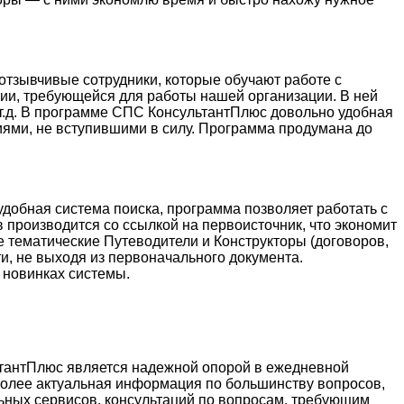
тзывчивые сотрудники, которые обучают работе с
ции, требующейся для работы нашей организации. В ней
и т.д. В программе СПС КонсультантПлюс довольно удобная
иями, не вступившими в силу. Программа продумана до
добная система поиска, программа позволяет работать с
 производится со ссылкой на первоисточник, что экономит
е тематические Путеводители и Конструкторы (договоров,
и, не выходя из первоначального документа.
 новинках системы.
ьтантПлюс является надежной опорой в ежедневной
более актуальная информация по большинству вопросов,
ьных сервисов, консультаций по вопросам, требующим