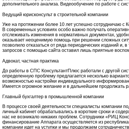
дополнительного анализа. Видеообучение по работе с си
Ведущий юрисконсульт в строительной компании
Уже на протяжении более 10 лет успешно сотрудничаю с 
В современных условиях особо важно получать оператив
отслеживать изменения в нормативных документах, удоб
оказывает неоценимую помощь при решении сложных ситу
позволило отказаться от ряда периодических изданий и, 
запросов с помощью сайта оставил лишь приятные воспом
Адвокат, частная практика
До работы в СПС КонсультантПлюс работали с другой сист
определенную проблему предлагается несколько варианто
возможностью настройки индивидуального информирован
Имеется огромное желание и в дальнейшем продолжать ра
Главный бухгалтер в промышленной компании
В процессе своей деятельности специалисты компании п
личный кабинет обрабатывались в короткие сроки и соде
нас не возникало никаких проблем. Сотрудники «РИЦ Конс
финансирование Аппарата осуществляется из республиканс
компании идет на уступки и мы продолжаем сотрудничест