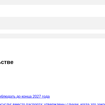
ьстве
блюдать до конца 2027 года
слуг вместо паспорта: утверждены случаи, когда это зак