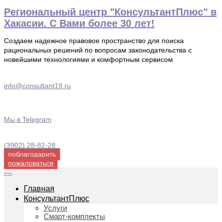
Перейти
Региональный центр "КонсультантПлюс" в
к
Хакасии. С Вами более 30 лет!
содержимому
Создаем надежное правовое пространство для поиска
рациональных решений по вопросам законодательства с
новейшими технологиями и комфортным сервисом
info@consultant19.ru
Мы в Telegram
(3902) 28-82-28
поблагодарить
пожаловаться
Главная
КонсультантПлюс
Услуги
Смарт-комплекты