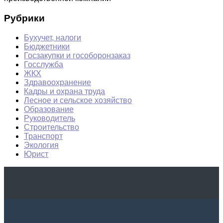
Рубрики
Бухучет, налоги
Бюджетники
Госзакупки и гособоронзаказ
Госслужба
ЖКХ
Здравоохранение
Кадры и охрана труда
Лесное и сельское хозяйство
Образование
Руководитель
Строительство
Транспорт
Экология
Юрист