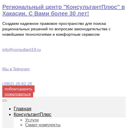
Перейти
Региональный центр "КонсультантПлюс" в
к
Хакасии. С Вами более 30 лет!
содержимому
Создаем надежное правовое пространство для поиска
рациональных решений по вопросам законодательства с
новейшими технологиями и комфортным сервисом
info@consultant19.ru
Мы в Telegram
(3902) 28-82-28
поблагодарить
пожаловаться
Главная
КонсультантПлюс
Услуги
Смарт-комплекты