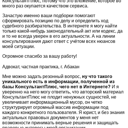
КонсультантПлюс, потому что это вложение, которое во
много раз окупается качеством сервиса.
Зачастую именно ваши подборки помогают
сформировать позицию по делу и определить ход
судебного разбирательства. В интернете я могу найти
только какой-нибудь законодательный акт или кодекс, да
и то не всегда уверен в его актуальности. А на линии
консультирования дают ответ с учётом всех нюансов
моей ситуации.
Огромное спасибо за вашу работу!
Адвокат, частная практика, г. Абакан
Мне можно задать резонный вопрос,
ну что такого
уникального есть в информации, полученной из
базы КонсультантПлюс, чего нет в Интернете?
И я
уверенно на него могу ответить, что авторский материал
КонсультантПлюс не плодит ненужных сущностей, не
увеличивает информационный мусор, он четко
структурирует огромный массив информации под
каждого конкретного пользователя. Я юрист, и без знания
актуальных правовых документов у меня нет
возможности принимать верные решения и защищать
правовые интересы моей организации.