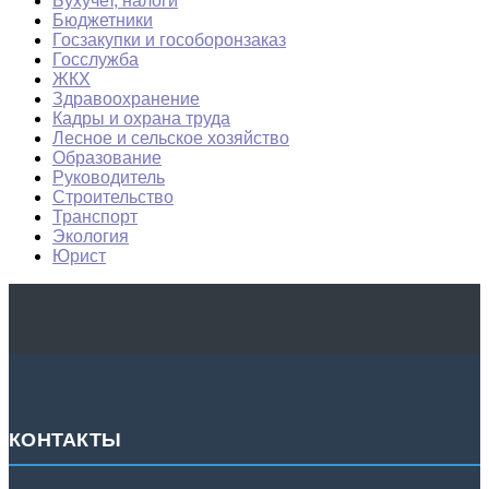
Бухучет, налоги
Бюджетники
Госзакупки и гособоронзаказ
Госслужба
ЖКХ
Здравоохранение
Кадры и охрана труда
Лесное и сельское хозяйство
Образование
Руководитель
Строительство
Транспорт
Экология
Юрист
КОНТАКТЫ