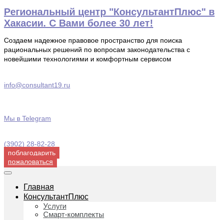
Перейти
Региональный центр "КонсультантПлюс" в
к
Хакасии. С Вами более 30 лет!
содержимому
Создаем надежное правовое пространство для поиска
рациональных решений по вопросам законодательства с
новейшими технологиями и комфортным сервисом
info@consultant19.ru
Мы в Telegram
(3902) 28-82-28
поблагодарить
пожаловаться
Главная
КонсультантПлюс
Услуги
Смарт-комплекты