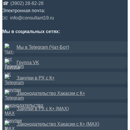
☎
(3902) 28-82-28
Электронная почта:
✉️
info@consultant19.ru
Мы в социальных сетях:
Мы в Telegram (Чат-Бот)
Группа VK
Закупки в РХ с К+
Законодательство Хакасии с К+
Закупки в РХ с К+ (MAX)
Законодательство Хакасии с К+ (MAX)