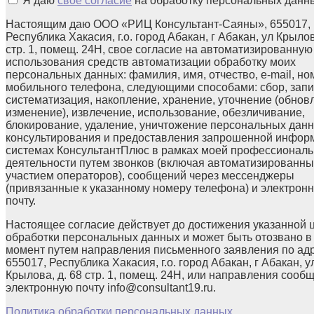
Я даю
свое согласие
на обработку персональных данн
Настоящим даю ООО «РИЦ Консультант-Саяны», 655017,
Республика Хакасия, г.о. город Абакан, г Абакан, ул Крылов
стр. 1, помещ. 24Н, свое согласие на автоматизированную
использования средств автоматизации обработку моих
персональных данных: фамилия, имя, отчество, e-mail, но
мобильного телефона, следующими способами: сбор, запи
систематизация, накопление, хранение, уточнение (обнов
изменение), извлечение, использование, обезличивание,
блокирование, удаление, уничтожение персональных данн
консультирования и предоставления запрошенной инфор
системах КонсультантПлюс в рамках моей профессионал
деятельности путем звонков (включая автоматизированны
участием операторов), сообщений через мессенджеры
(привязанные к указанному номеру телефона) и электрон
почту.
Настоящее согласие действует до достижения указанной 
обработки персональных данных и может быть отозвано в
момент путем направления письменного заявления по ад
655017, Республика Хакасия, г.о. город Абакан, г Абакан, у
Крылова, д. 68 стр. 1, помещ. 24Н, или направления сооб
электронную почту info@consultant19.ru.
Политика обработки персональных данных