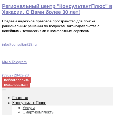
Перейти
Региональный центр "КонсультантПлюс" в
к
Хакасии. С Вами более 30 лет!
содержимому
Создаем надежное правовое пространство для поиска
рациональных решений по вопросам законодательства с
новейшими технологиями и комфортным сервисом
info@consultant19.ru
Мы в Telegram
(3902) 28-82-28
поблагодарить
пожаловаться
Главная
КонсультантПлюс
Услуги
Смарт-комплекты