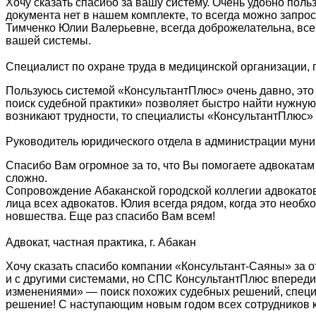
Хочу сказать спасибо за вашу систему. Очень удобно поль
документа нет в нашем комплекте, то всегда можно запро
Тимченко Юлии Валерьевне, всегда доброжелательна, все
вашей системы.
Специалист по охране труда в медицинской организации, г
Пользуюсь системой «КонсультантПлюс» очень давно, это
поиск судебной практики» позволяет быстро найти нужну
возникают трудности, то специалисты «КонсультантПлюс» 
Руководитель юридического отдела в администрации мун
Спасибо Вам огромное за то, что Вы помогаете адвокатам
сложно.
Сопровождение Абаканской городской коллегии адвокатов
лица всех адвокатов. Юлия всегда рядом, когда это необ
новшества. Еще раз спасибо Вам всем!
Адвокат, частная практика, г. Абакан
Хочу сказать спасибо компании «Консультант-Саяны» за о
и с другими системами, но СПС КонсультантПлюс впереди
изменениями» — поиск похожих судебных решений, специа
решение! С наступающим новым годом всех сотрудников к