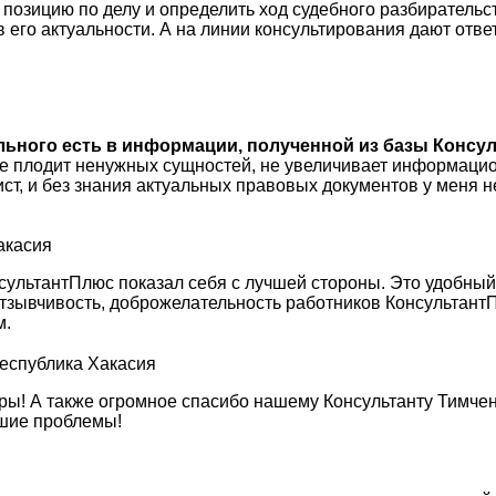
зицию по делу и определить ход судебного разбирательств
 в его актуальности. А на линии консультирования дают отве
ального есть в информации, полученной из базы Консул
не плодит ненужных сущностей, не увеличивает информацио
ист, и без знания актуальных правовых документов у меня
акасия
сультантПлюс показал себя с лучшей стороны. Это удобны
, отзывчивость, доброжелательность работников Консульта
м.
Республика Хакасия
ы! А также огромное спасибо нашему Консультанту Тимченк
кшие проблемы!