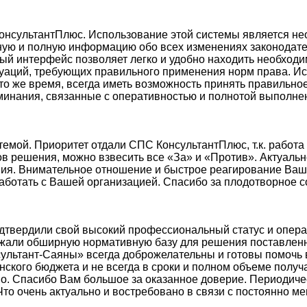
КонсультантПлюс. Использование этой системы является н
ную и полную информацию обо всех изменениях законодате
ный интерфейс позволяет легко и удобно находить необхо
аций, требующих правильного применения норм права. И
в то же время, всегда иметь возможность принять правиль
инания, связанные с оперативностью и полнотой выполнен
емой. Приоритет отдали СПС КонсультантПлюс, т.к. работа
в решения, можно взвесить все «За» и «Против». Актуаль
ия. Внимательное отношение и быстрое реагирование Ваш
ботать с Вашей организацией. Спасибо за плодотворное с
одтвердили свой высокий профессиональный статус и опер
ржали обширную нормативную базу для решения поставленно
ультант-Саяны» всегда доброжелательны и готовы помочь в
кого бюджета и не всегда в сроки и полном объеме получа
во. Спасибо Вам большое за оказанное доверие. Периодич
Что очень актуально и востребовано в связи с постоянно 