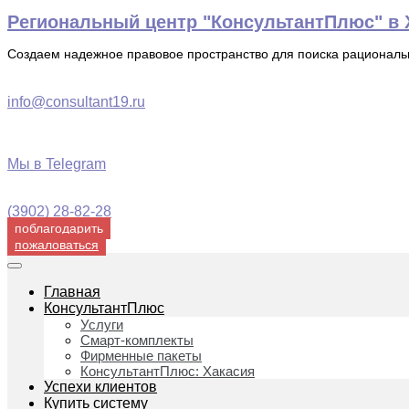
Перейти
Региональный центр "КонсультантПлюс" в Х
к
содержимому
Создаем надежное правовое пространство для поиска рационал
info@consultant19.ru
Мы в Telegram
(3902) 28-82-28
поблагодарить
пожаловаться
Главная
КонсультантПлюс
Услуги
Смарт-комплекты
Фирменные пакеты
КонсультантПлюс: Хакасия
Успехи клиентов
Купить систему