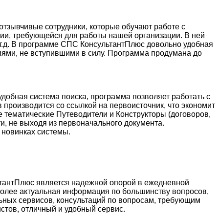
тзывчивые сотрудники, которые обучают работе с
ции, требующейся для работы нашей организации. В ней
и т.д. В программе СПС КонсультантПлюс довольно удобная
иями, не вступившими в силу. Программа продумана до
добная система поиска, программа позволяет работать с
 производится со ссылкой на первоисточник, что экономит
е тематические Путеводители и Конструкторы (договоров,
и, не выходя из первоначального документа.
 новинках системы.
ьтантПлюс является надежной опорой в ежедневной
более актуальная информация по большинству вопросов,
ьных сервисов, консультаций по вопросам, требующим
стов, отличный и удобный сервис.