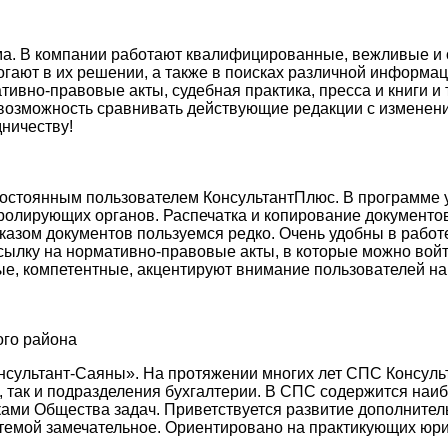
а. В компании работают квалифицированные, вежливые и о
огают в их решении, а также в поисках различной информа
мативно-правовые акты, судебная практика, пресса и книги 
 возможность сравнивать действующие редакции с изменен
ничеству!
постоянным пользователем КонсультантПлюс. В программе у
тролирующих органов. Распечатка и копирование документов
аказом документов пользуемся редко. Очень удобны в работ
сылку на нормативно-правовые акты, в которые можно войт
, компетентные, акцентируют внимание пользователей на
ого района
онсультант-Саяны». На протяжении многих лет СПС Консул
, так и подразделения бухгалтерии. В СПС содержится наи
ами Общества задач. Приветствуется развитие дополнител
стемой замечательное. Ориентировано на практикующих юри