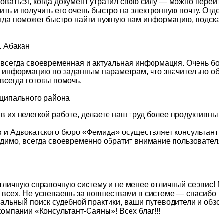
зоваться, когда документ утратил свою силу — можно перей
сить и получить его очень быстро на электронную почту. О
гда поможет быстро найти нужную нам информацию, подска
. Абакан
 всегда своевременная и актуальная информация. Очень б
ю информацию по заданным параметрам, что значительно об
всегда готовы помочь.
иципального района
 в их нелегкой работе, делаете наш труд более продуктив
 и Адвокатского бюро «Фемида» осуществляет консультант
ходимо, всегда своевременно обратит внимание пользовате
тличную справочную систему и не менее отличный сервис! 
 всех. Не успеваешь за новшествами в системе — спасибо 
льный поиск судебной практики, ваши путеводители и об
омпании «Консультант-Саяны»! Всех благ!!!