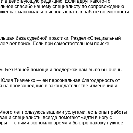
ти в действующую редакцию. Если вдруг какого-то
тдельное спасибо нашему специалисту по сопровождению
жет как максимально использовать в работе возможности
ольшая база судебной практики. Раздел «Специальный
легчает поиск. Если при самостоятельном поиске
ным. Без Вашей помощи и поддержки нам было бы очень
 Юлия Тимченко — ей персональная благодарность от
ля на произошедшие в законодательстве изменения и
Много лет пользуюсь вашими услугами, есть опыт работы
ваши специалисты всегда помогают «идти в ногу с
зоры — с ними экономлю время и быстро нахожу нужное