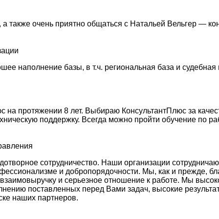
 а также очень приятно общаться с Натальей Вельгер — ко
зации
ее наполнение базы, в т.ч. региональная база и судебная 
 на протяжении 8 лет. Выбираю КонсультантПлюс за качес
ехническую поддержку. Всегда можно пройти обучение по ра
правления
отворное сотрудничество. Наши организации сотрудничают у
фессионализме и добропорядочности. Мы, как и прежде, бл
 взаимовыручку и серьезное отношение к работе. Мы высо
лнению поставленных перед Вами задач, высокие результа
ске наших партнеров.