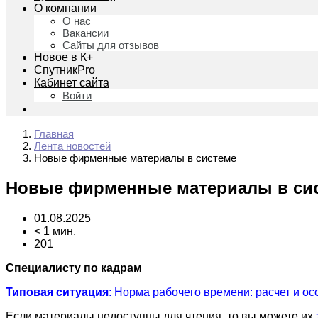
О компании
О нас
Вакансии
Сайты для отзывов
Новое в К+
СпутникPro
Кабинет сайта
Войти
Главная
Лента новостей
Новые фирменные материалы в системе
Новые фирменные материалы в си
01.08.2025
< 1 мин.
201
Специалисту по кадрам
Типовая ситуация
: Норма рабочего времени: расчет и о
Если материалы недоступны для чтения, то вы можете их