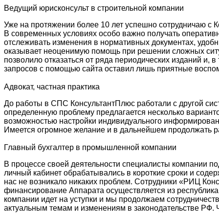
Ведущий юрисконсульт в строительной компании
Уже на протяжении более 10 лет успешно сотрудничаю с 
В современных условиях особо важно получать оператив
отслеживать изменения в нормативных документах, удоб
оказывает неоценимую помощь при решении сложных ситу
позволило отказаться от ряда периодических изданий и, 
запросов с помощью сайта оставил лишь приятные воспом
Адвокат, частная практика
До работы в СПС КонсультантПлюс работали с другой сист
определенную проблему предлагается несколько варианто
возможностью настройки индивидуального информирован
Имеется огромное желание и в дальнейшем продолжать ра
Главный бухгалтер в промышленной компании
В процессе своей деятельности специалисты компании п
личный кабинет обрабатывались в короткие сроки и соде
нас не возникало никаких проблем. Сотрудники «РИЦ Конс
финансирование Аппарата осуществляется из республиканс
компании идет на уступки и мы продолжаем сотрудничест
актуальным темам и изменениям в законодательстве РФ. 