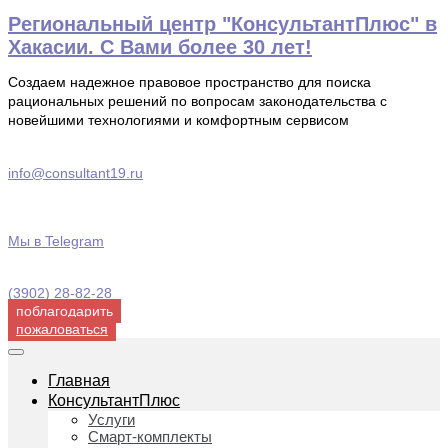
Перейти
Региональный центр "КонсультантПлюс" в
к
Хакасии. С Вами более 30 лет!
содержимому
Создаем надежное правовое пространство для поиска
рациональных решений по вопросам законодательства с
новейшими технологиями и комфортным сервисом
info@consultant19.ru
Мы в Telegram
(3902) 28-82-28
поблагодарить
пожаловаться
Главная
КонсультантПлюс
Услуги
Смарт-комплекты