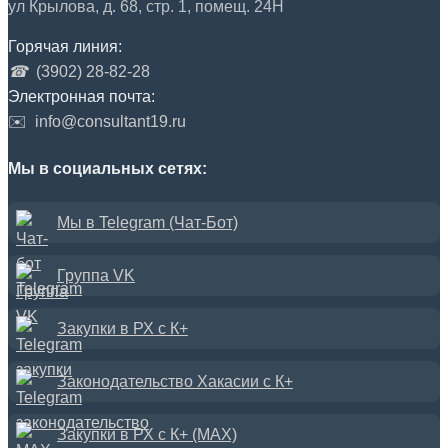
ул Крылова, д. 68, стр. 1, помещ. 24Н
Горячая линия:
☎
(3902) 28-82-28
Электронная почта:
✉️
info@consultant19.ru
Мы в социальных сетях:
Мы в Telegram (Чат-Бот)
Группа VK
Закупки в РХ с К+
Законодательство Хакасии с К+
Закупки в РХ с К+ (MAX)