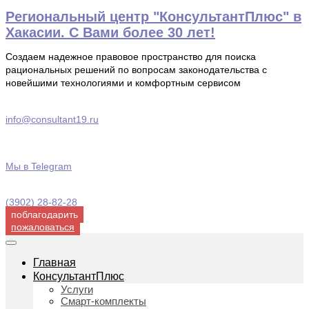
Перейти
Региональный центр "КонсультантПлюс" в
к
Хакасии. С Вами более 30 лет!
содержимому
Создаем надежное правовое пространство для поиска
рациональных решений по вопросам законодательства с
новейшими технологиями и комфортным сервисом
info@consultant19.ru
Мы в Telegram
(3902) 28-82-28
поблагодарить
пожаловаться
Главная
КонсультантПлюс
Услуги
Смарт-комплекты