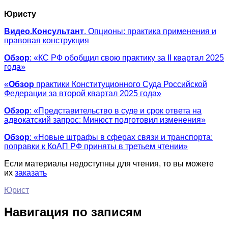
Юристу
Видео.Консультант
. Опционы: практика применения и
правовая конструкция
Обзор
: «КС РФ обобщил свою практику за II квартал 2025
года»
«
Обзор
практики Конституционного Суда Российской
Федерации за второй квартал 2025 года»
Обзор
: «Представительство в суде и срок ответа на
адвокатский запрос: Минюст подготовил изменения»
Обзор
: «Новые штрафы в сферах связи и транспорта:
поправки к КоАП РФ приняты в третьем чтении»
Если материалы недоступны для чтения, то вы можете
их
заказать
Юрист
Навигация по записям