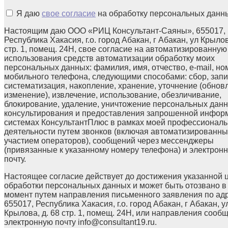
Я даю
свое согласие
на обработку персональных данн
Настоящим даю ООО «РИЦ Консультант-Саяны», 655017,
Республика Хакасия, г.о. город Абакан, г Абакан, ул Крылов
стр. 1, помещ. 24Н, свое согласие на автоматизированную
использования средств автоматизации обработку моих
персональных данных: фамилия, имя, отчество, e-mail, но
мобильного телефона, следующими способами: сбор, запи
систематизация, накопление, хранение, уточнение (обнов
изменение), извлечение, использование, обезличивание,
блокирование, удаление, уничтожение персональных данн
консультирования и предоставления запрошенной инфор
системах КонсультантПлюс в рамках моей профессионал
деятельности путем звонков (включая автоматизированны
участием операторов), сообщений через мессенджеры
(привязанные к указанному номеру телефона) и электрон
почту.
Настоящее согласие действует до достижения указанной 
обработки персональных данных и может быть отозвано в
момент путем направления письменного заявления по ад
655017, Республика Хакасия, г.о. город Абакан, г Абакан, у
Крылова, д. 68 стр. 1, помещ. 24Н, или направления сооб
электронную почту info@consultant19.ru.