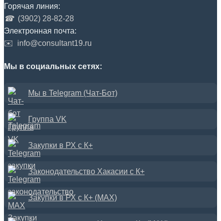
Горячая линия:
☎
(3902) 28-82-28
Электронная почта:
✉️
info@consultant19.ru
Мы в социальных сетях:
Мы в Telegram (Чат-Бот)
Группа VK
Закупки в РХ с К+
Законодательство Хакасии с К+
Закупки в РХ с К+ (MAX)