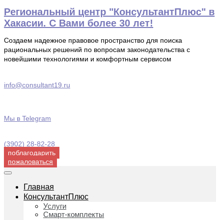
Перейти
Региональный центр "КонсультантПлюс" в
к
Хакасии. С Вами более 30 лет!
содержимому
Создаем надежное правовое пространство для поиска
рациональных решений по вопросам законодательства с
новейшими технологиями и комфортным сервисом
info@consultant19.ru
Мы в Telegram
(3902) 28-82-28
поблагодарить
пожаловаться
Главная
КонсультантПлюс
Услуги
Смарт-комплекты