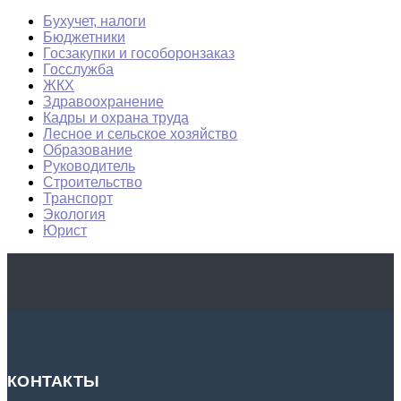
Бухучет, налоги
Бюджетники
Госзакупки и гособоронзаказ
Госслужба
ЖКХ
Здравоохранение
Кадры и охрана труда
Лесное и сельское хозяйство
Образование
Руководитель
Строительство
Транспорт
Экология
Юрист
КОНТАКТЫ