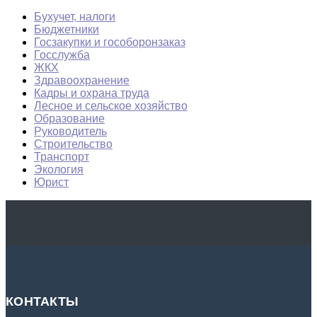
Бухучет, налоги
Бюджетники
Госзакупки и гособоронзаказ
Госслужба
ЖКХ
Здравоохранение
Кадры и охрана труда
Лесное и сельское хозяйство
Образование
Руководитель
Строительство
Транспорт
Экология
Юрист
КОНТАКТЫ