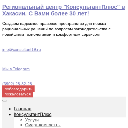
Перейти
Региональный центр "КонсультантПлюс" в
к
Хакасии. С Вами более 30 лет!
содержимому
Создаем надежное правовое пространство для поиска
рациональных решений по вопросам законодательства с
новейшими технологиями и комфортным сервисом
info@consultant19.ru
Мы в Telegram
(3902) 28-82-28
поблагодарить
пожаловаться
Главная
КонсультантПлюс
Услуги
Смарт-комплекты