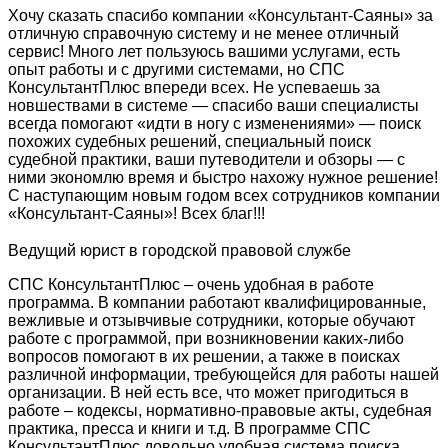
Хочу сказать спасибо компании «Консультант-Саяны» за
отличную справочную систему и не менее отличный
сервис! Много лет пользуюсь вашими услугами, есть
опыт работы и с другими системами, но СПС
КонсультантПлюс впереди всех. Не успеваешь за
новшествами в системе — спасибо ваши специалисты
всегда помогают «идти в ногу с изменениями» — поиск
похожих судебных решений, специальный поиск
судебной практики, ваши путеводители и обзоры — с
ними экономлю время и быстро нахожу нужное решение!
С наступающим новым годом всех сотрудников компании
«Консультант-Саяны»! Всех благ!!!
Ведущий юрист в городской правовой службе
СПС КонсультантПлюс – очень удобная в работе
программа. В компании работают квалифицированные,
вежливые и отзывчивые сотрудники, которые обучают
работе с программой, при возникновении каких-либо
вопросов помогают в их решении, а также в поисках
различной информации, требующейся для работы нашей
организации. В ней есть все, что может пригодиться в
работе – кодексы, нормативно-правовые акты, судебная
практика, пресса и книги и т.д. В программе СПС
КонсультантПлюс довольно удобная система поиска.