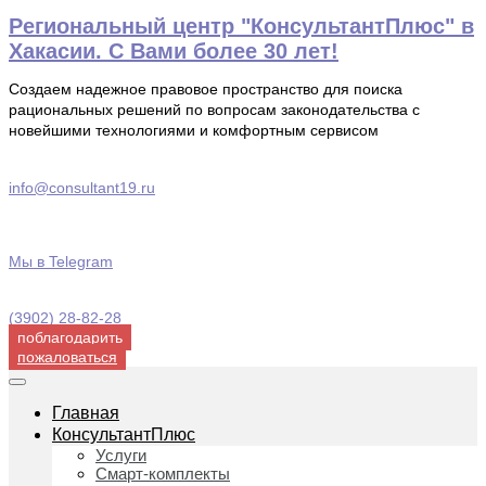
Перейти
Региональный центр "КонсультантПлюс" в
к
Хакасии. С Вами более 30 лет!
содержимому
Создаем надежное правовое пространство для поиска
рациональных решений по вопросам законодательства с
новейшими технологиями и комфортным сервисом
info@consultant19.ru
Мы в Telegram
(3902) 28-82-28
поблагодарить
пожаловаться
Главная
КонсультантПлюс
Услуги
Смарт-комплекты