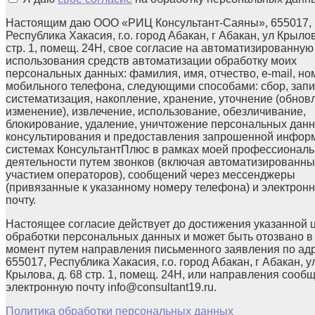
Настоящим даю ООО «РИЦ Консультант-Саяны», 655017,
Республика Хакасия, г.о. город Абакан, г Абакан, ул Крылов
стр. 1, помещ. 24Н, свое согласие на автоматизированную
использования средств автоматизации обработку моих
персональных данных: фамилия, имя, отчество, e-mail, но
мобильного телефона, следующими способами: сбор, запи
систематизация, накопление, хранение, уточнение (обнов
изменение), извлечение, использование, обезличивание,
блокирование, удаление, уничтожение персональных данн
консультирования и предоставления запрошенной инфор
системах КонсультантПлюс в рамках моей профессионал
деятельности путем звонков (включая автоматизированны
участием операторов), сообщений через мессенджеры
(привязанные к указанному номеру телефона) и электрон
почту.
Настоящее согласие действует до достижения указанной 
обработки персональных данных и может быть отозвано в
момент путем направления письменного заявления по ад
655017, Республика Хакасия, г.о. город Абакан, г Абакан, у
Крылова, д. 68 стр. 1, помещ. 24Н, или направления сооб
электронную почту info@consultant19.ru.
Политика обработки персональных данных