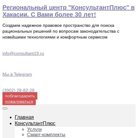
Перейти
Региональный центр "КонсультантПлюс" в
к
Хакасии. С Вами более 30 лет!
содержимому
Создаем надежное правовое пространство для поиска
рациональных решений по вопросам законодательства с
новейшими технологиями и комфортным сервисом
info@consultant19.ru
Мы в Telegram
(3902) 28-82-28
поблагодарить
пожаловаться
Главная
КонсультантПлюс
Услуги
Смарт-комплекты