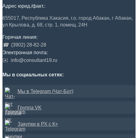
Адрес юрид./факт.:
655017, Республика Хакасия, г.о. город Абакан, г Абакан,
ул Крылова, д. 68, стр. 1, помещ. 24Н
Горячая линия:
☎
(3902) 28-82-28
Электронная почта:
✉️
info@consultant19.ru
Мы в социальных сетях:
Мы в Telegram (Чат-Бот)
Группа VK
Закупки в РХ с К+