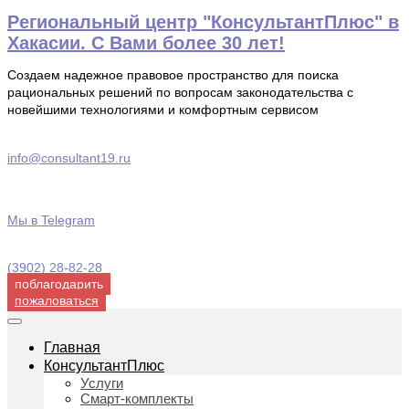
Перейти
Региональный центр "КонсультантПлюс" в
к
Хакасии. С Вами более 30 лет!
содержимому
Создаем надежное правовое пространство для поиска
рациональных решений по вопросам законодательства с
новейшими технологиями и комфортным сервисом
info@consultant19.ru
Мы в Telegram
(3902) 28-82-28
поблагодарить
пожаловаться
Главная
КонсультантПлюс
Услуги
Смарт-комплекты