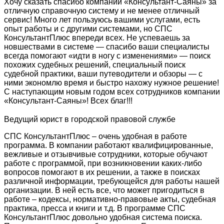
Хочу сказать спасибо компании «Консультант-Саяны» за
отличную справочную систему и не менее отличный
сервис! Много лет пользуюсь вашими услугами, есть
опыт работы и с другими системами, но СПС
КонсультантПлюс впереди всех. Не успеваешь за
новшествами в системе — спасибо ваши специалисты
всегда помогают «идти в ногу с изменениями» — поиск
похожих судебных решений, специальный поиск
судебной практики, ваши путеводители и обзоры — с
ними экономлю время и быстро нахожу нужное решение!
С наступающим новым годом всех сотрудников компании
«Консультант-Саяны»! Всех благ!!!
Ведущий юрист в городской правовой службе
СПС КонсультантПлюс – очень удобная в работе
программа. В компании работают квалифицированные,
вежливые и отзывчивые сотрудники, которые обучают
работе с программой, при возникновении каких-либо
вопросов помогают в их решении, а также в поисках
различной информации, требующейся для работы нашей
организации. В ней есть все, что может пригодиться в
работе – кодексы, нормативно-правовые акты, судебная
практика, пресса и книги и т.д. В программе СПС
КонсультантПлюс довольно удобная система поиска.