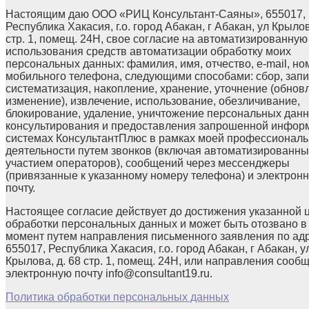
Настоящим даю ООО «РИЦ Консультант-Саяны», 655017,
Республика Хакасия, г.о. город Абакан, г Абакан, ул Крылов
стр. 1, помещ. 24Н, свое согласие на автоматизированную
использования средств автоматизации обработку моих
персональных данных: фамилия, имя, отчество, e-mail, но
мобильного телефона, следующими способами: сбор, запи
систематизация, накопление, хранение, уточнение (обнов
изменение), извлечение, использование, обезличивание,
блокирование, удаление, уничтожение персональных данн
консультирования и предоставления запрошенной инфор
системах КонсультантПлюс в рамках моей профессионал
деятельности путем звонков (включая автоматизированны
участием операторов), сообщений через мессенджеры
(привязанные к указанному номеру телефона) и электрон
почту.
Настоящее согласие действует до достижения указанной 
обработки персональных данных и может быть отозвано в
момент путем направления письменного заявления по ад
655017, Республика Хакасия, г.о. город Абакан, г Абакан, у
Крылова, д. 68 стр. 1, помещ. 24Н, или направления сооб
электронную почту info@consultant19.ru.
Политика обработки персональных данных