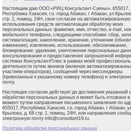
Настоящим даю ООО «РИЦ Консультант-Саяны», 655017,
Республика Хакасия, г.о. город Абакан, г Абакан, ул Крылов
стр. 1, помещ. 24Н, свое согласие на автоматизированную
использования средств автоматизации обработку моих
персональных данных: фамилия, имя, отчество, e-mail, но
мобильного телефона, следующими способами: сбор, запи
систематизация, накопление, хранение, уточнение (обнов
изменение), извлечение, использование, обезличивание,
блокирование, удаление, уничтожение персональных данн
консультирования и предоставления запрошенной инфор
системах КонсультантПлюс в рамках моей профессионал
деятельности путем звонков (включая автоматизированны
участием операторов), сообщений через мессенджеры
(привязанные к указанному номеру телефона) и электрон
почту.
Настоящее согласие действует до достижения указанной 
обработки персональных данных и может быть отозвано в
момент путем направления письменного заявления по ад
655017, Республика Хакасия, г.о. город Абакан, г Абакан, у
Крылова, д. 68 стр. 1, помещ. 24Н, или направления сооб
электронную почту info@consultant19.ru.
Политика обработки персональных данных