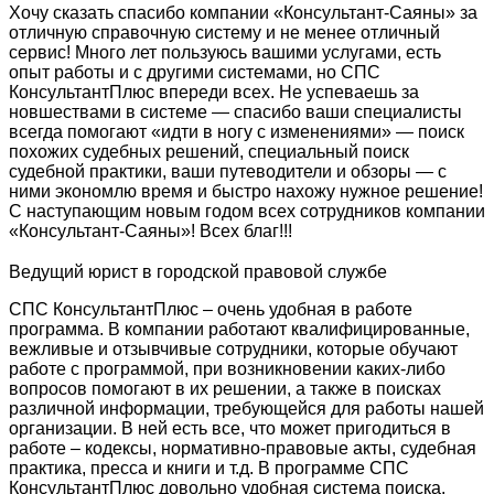
Хочу сказать спасибо компании «Консультант-Саяны» за
отличную справочную систему и не менее отличный
сервис! Много лет пользуюсь вашими услугами, есть
опыт работы и с другими системами, но СПС
КонсультантПлюс впереди всех. Не успеваешь за
новшествами в системе — спасибо ваши специалисты
всегда помогают «идти в ногу с изменениями» — поиск
похожих судебных решений, специальный поиск
судебной практики, ваши путеводители и обзоры — с
ними экономлю время и быстро нахожу нужное решение!
С наступающим новым годом всех сотрудников компании
«Консультант-Саяны»! Всех благ!!!
Ведущий юрист в городской правовой службе
СПС КонсультантПлюс – очень удобная в работе
программа. В компании работают квалифицированные,
вежливые и отзывчивые сотрудники, которые обучают
работе с программой, при возникновении каких-либо
вопросов помогают в их решении, а также в поисках
различной информации, требующейся для работы нашей
организации. В ней есть все, что может пригодиться в
работе – кодексы, нормативно-правовые акты, судебная
практика, пресса и книги и т.д. В программе СПС
КонсультантПлюс довольно удобная система поиска.