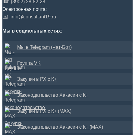
☎
(3902) 28-82-28
Электронная почта:
✉️
info@consultant19.ru
Мы в социальных сетях:
Мы в Telegram (Чат-Бот)
Группа VK
Закупки в РХ с К+
Законодательство Хакасии с К+
Закупки в РХ с К+ (MAX)
Законодательство Хакасии с К+ (MAX)