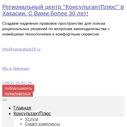
Перейти
Региональный центр "КонсультантПлюс" в
к
Хакасии. С Вами более 30 лет!
содержимому
Создаем надежное правовое пространство для поиска
рациональных решений по вопросам законодательства с
новейшими технологиями и комфортным сервисом
info@consultant19.ru
Мы в Telegram
(3902) 28-82-28
поблагодарить
пожаловаться
Главная
КонсультантПлюс
Услуги
Смарт-комплекты