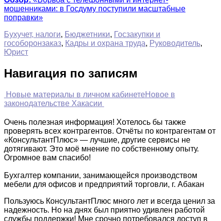
мошенниками: в Госдуму поступили масштабные
поправки»
Бухучет, налоги
,
Бюджетники
,
Госзакупки и
гособоронзаказ
,
Кадры и охрана труда
,
Руководитель
,
Юрист
Навигация по записям
Новые материалы в личном кабинете
Новое в
законодательстве Хакасии
Очень полезная информация! Хотелось бы также
проверять всех контрагентов. Отчёты по контрагентам от
«КонсультантПлюс» — лучшие, другие сервисы не
дотягивают. Это моё мнение по собственному опыту.
Огромное вам спасибо!
Бухгалтер компании, занимающейся производством
мебели для офисов и предприятий торговли, г. Абакан
Пользуюсь КонсультантПлюс много лет и всегда ценил за
надежность. Но на днях был приятно удивлен работой
службы поддержки! Мне срочно потребовался доступ в