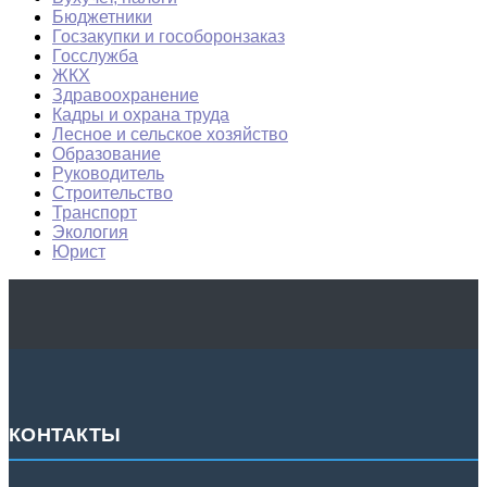
Бюджетники
Госзакупки и гособоронзаказ
Госслужба
ЖКХ
Здравоохранение
Кадры и охрана труда
Лесное и сельское хозяйство
Образование
Руководитель
Строительство
Транспорт
Экология
Юрист
КОНТАКТЫ