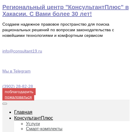
Перейти
Региональный центр "КонсультантПлюс" в
к
Хакасии. С Вами более 30 лет!
содержимому
Создаем надежное правовое пространство для поиска
рациональных решений по вопросам законодательства с
новейшими технологиями и комфортным сервисом
info@consultant19.ru
Мы в Telegram
(3902) 28-82-28
поблагодарить
пожаловаться
Главная
КонсультантПлюс
Услуги
Смарт-комплекты