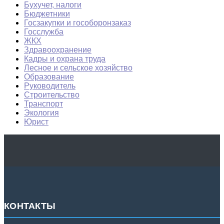
Бухучет, налоги
Бюджетники
Госзакупки и гособоронзаказ
Госслужба
ЖКХ
Здравоохранение
Кадры и охрана труда
Лесное и сельское хозяйство
Образование
Руководитель
Строительство
Транспорт
Экология
Юрист
КОНТАКТЫ