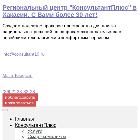
Перейти
Региональный центр "КонсультантПлюс" в
к
Хакасии. С Вами более 30 лет!
содержимому
Создаем надежное правовое пространство для поиска
рациональных решений по вопросам законодательства с
новейшими технологиями и комфортным сервисом
info@consultant19.ru
Мы в Telegram
(3902) 28-82-28
поблагодарить
пожаловаться
Главная
КонсультантПлюс
Услуги
Смарт-комплекты