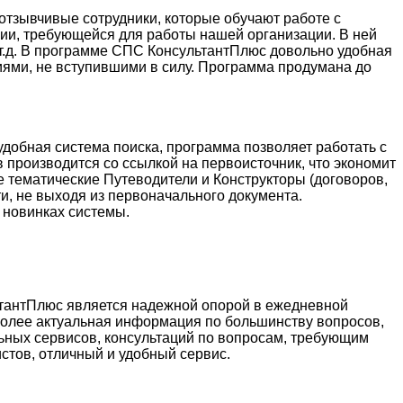
тзывчивые сотрудники, которые обучают работе с
ции, требующейся для работы нашей организации. В ней
и т.д. В программе СПС КонсультантПлюс довольно удобная
иями, не вступившими в силу. Программа продумана до
добная система поиска, программа позволяет работать с
 производится со ссылкой на первоисточник, что экономит
е тематические Путеводители и Конструкторы (договоров,
и, не выходя из первоначального документа.
 новинках системы.
ьтантПлюс является надежной опорой в ежедневной
более актуальная информация по большинству вопросов,
ьных сервисов, консультаций по вопросам, требующим
стов, отличный и удобный сервис.