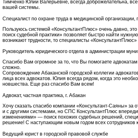
Тимченко Юлии Валерьевне, всегда доброжелательна, все
вашей системы.
Специалист по охране труда в медицинской организации, г
Пользуюсь системой «КонсультантПлюс» очень давно, это
поиск судебной практики» позволяет быстро найти нужну
возникают трудности, то специалисты «КонсультантПлюс» 
Руководитель юридического отдела в администрации мун
Спасибо Вам огромное за то, что Вы помогаете адвокатам
сложно.
Сопровождение Абаканской городской коллегии адвокатов
лица всех адвокатов. Юлия всегда рядом, когда это необ
новшества. Еще раз спасибо Вам всем!
Адвокат, частная практика, г. Абакан
Хочу сказать спасибо компании «Консультант-Саяны» за о
и с другими системами, но СПС КонсультантПлюс впереди
изменениями» — поиск похожих судебных решений, специа
решение! С наступающим новым годом всех сотрудников к
Ведущий юрист в городской правовой службе