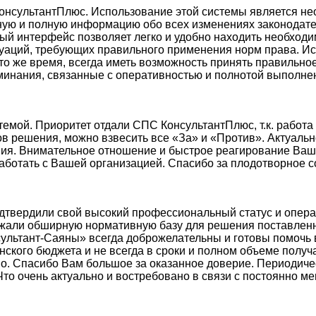
КонсультантПлюс. Использование этой системы является н
ную и полную информацию обо всех изменениях законодате
ный интерфейс позволяет легко и удобно находить необхо
аций, требующих правильного применения норм права. И
в то же время, всегда иметь возможность принять правиль
инания, связанные с оперативностью и полнотой выполнен
емой. Приоритет отдали СПС КонсультантПлюс, т.к. работа
в решения, можно взвесить все «За» и «Против». Актуаль
ия. Внимательное отношение и быстрое реагирование Ваш
ботать с Вашей организацией. Спасибо за плодотворное с
одтвердили свой высокий профессиональный статус и опер
ржали обширную нормативную базу для решения поставленно
ультант-Саяны» всегда доброжелательны и готовы помочь в
кого бюджета и не всегда в сроки и полном объеме получа
во. Спасибо Вам большое за оказанное доверие. Периодич
Что очень актуально и востребовано в связи с постоянно 