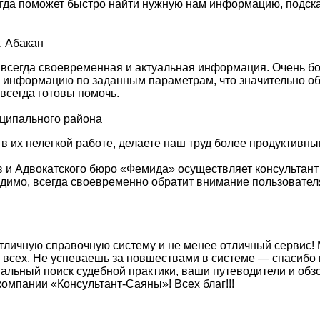
гда поможет быстро найти нужную нам информацию, подска
. Абакан
 всегда своевременная и актуальная информация. Очень б
ю информацию по заданным параметрам, что значительно об
всегда готовы помочь.
иципального района
 в их нелегкой работе, делаете наш труд более продуктив
 и Адвокатского бюро «Фемида» осуществляет консультант
ходимо, всегда своевременно обратит внимание пользовате
тличную справочную систему и не менее отличный сервис! 
 всех. Не успеваешь за новшествами в системе — спасибо 
льный поиск судебной практики, ваши путеводители и об
омпании «Консультант-Саяны»! Всех благ!!!