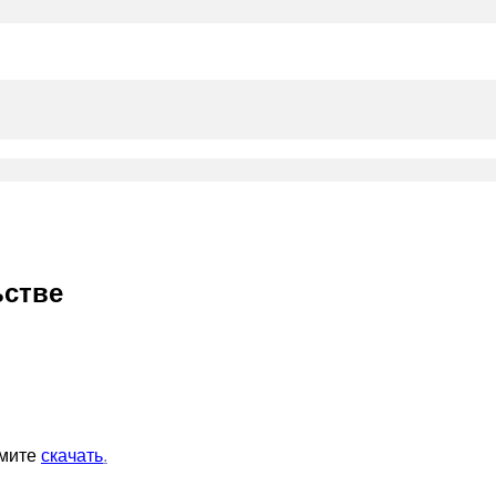
ьстве
жмите
скачать
.