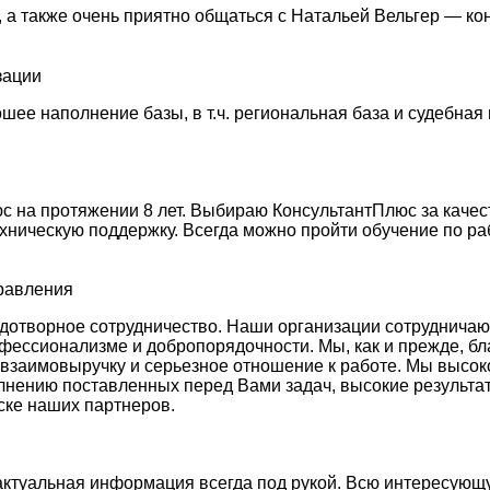
 а также очень приятно общаться с Натальей Вельгер — ко
зации
ее наполнение базы, в т.ч. региональная база и судебная 
 на протяжении 8 лет. Выбираю КонсультантПлюс за качес
ехническую поддержку. Всегда можно пройти обучение по ра
правления
отворное сотрудничество. Наши организации сотрудничают у
фессионализме и добропорядочности. Мы, как и прежде, бл
 взаимовыручку и серьезное отношение к работе. Мы высо
лнению поставленных перед Вами задач, высокие результа
ске наших партнеров.
актуальная информация всегда под рукой. Всю интересующ