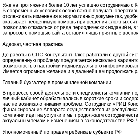
Уже на протяжении более 10 лет успешно сотрудничаю с 
В современных условиях особо важно получать оператив
отслеживать изменения в нормативных документах, удоб
оказывает неоценимую помощь при решении сложных ситу
позволило отказаться от ряда периодических изданий и, 
запросов с помощью сайта оставил лишь приятные воспом
Адвокат, частная практика
До работы в СПС КонсультантПлюс работали с другой сист
определенную проблему предлагается несколько варианто
возможностью настройки индивидуального информирован
Имеется огромное желание и в дальнейшем продолжать ра
Главный бухгалтер в промышленной компании
В процессе своей деятельности специалисты компании п
личный кабинет обрабатывались в короткие сроки и соде
нас не возникало никаких проблем. Сотрудники «РИЦ Конс
финансирование Аппарата осуществляется из республиканс
компании идет на уступки и мы продолжаем сотрудничест
актуальным темам и изменениям в законодательстве РФ. 
Уполномоченный по правам ребенка в субъекте РФ