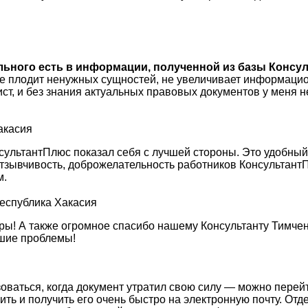
ального есть в информации, полученной из базы Консул
не плодит ненужных сущностей, не увеличивает информацио
ист, и без знания актуальных правовых документов у меня
акасия
сультантПлюс показал себя с лучшей стороны. Это удобны
, отзывчивость, доброжелательность работников Консульта
м.
Республика Хакасия
ы! А также огромное спасибо нашему Консультанту Тимченк
кшие проблемы!
зоваться, когда документ утратил свою силу — можно перей
сить и получить его очень быстро на электронную почту. О