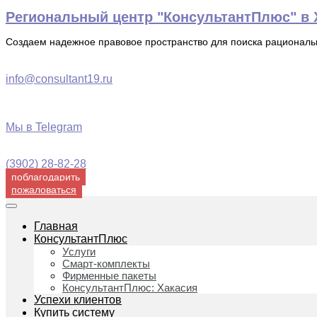
Перейти
Региональный центр "КонсультантПлюс" в Х
к
содержимому
Создаем надежное правовое пространство для поиска рационал
info@consultant19.ru
Мы в Telegram
(3902) 28-82-28
поблагодарить
пожаловаться
Главная
КонсультантПлюс
Услуги
Смарт-комплекты
Фирменные пакеты
КонсультантПлюс: Хакасия
Успехи клиентов
Купить систему