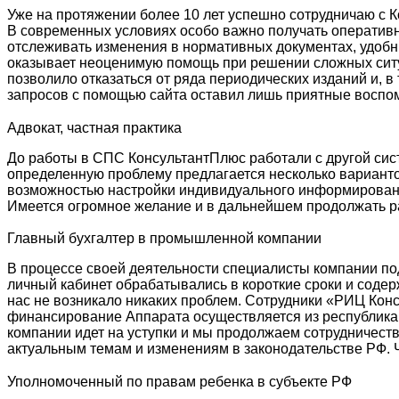
Уже на протяжении более 10 лет успешно сотрудничаю с 
В современных условиях особо важно получать оператив
отслеживать изменения в нормативных документах, удоб
оказывает неоценимую помощь при решении сложных ситу
позволило отказаться от ряда периодических изданий и, 
запросов с помощью сайта оставил лишь приятные воспом
Адвокат, частная практика
До работы в СПС КонсультантПлюс работали с другой сист
определенную проблему предлагается несколько варианто
возможностью настройки индивидуального информирован
Имеется огромное желание и в дальнейшем продолжать ра
Главный бухгалтер в промышленной компании
В процессе своей деятельности специалисты компании п
личный кабинет обрабатывались в короткие сроки и соде
нас не возникало никаких проблем. Сотрудники «РИЦ Конс
финансирование Аппарата осуществляется из республиканс
компании идет на уступки и мы продолжаем сотрудничест
актуальным темам и изменениям в законодательстве РФ. 
Уполномоченный по правам ребенка в субъекте РФ