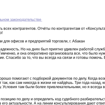
ьном законодательстве
 всех контрагентов. Отчёты по контрагентам от «Консульт
о!
 для офисов и предприятий торговли, г. Абакан
надежность. Но на днях был приятно удивлен работой служ
Тимченко, и она оперативно организовала все, что было ну
. Спасибо за то, что вы всегда на связи и готовы помочь. 
рошо помогают с подборкой документов по делу. Когда воз
так, как сам никогда в жизни не найдёшь. Три года назад, 
. Условия там были более привлекательными, но я всегда в
зицию по делу и определить ход судебного разбирательств
 в его актуальности. А на линии консультирования дают отве