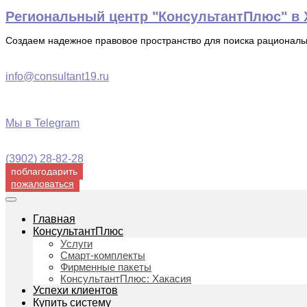
Перейти
Региональный центр "КонсультантПлюс" в Х
к
содержимому
Создаем надежное правовое пространство для поиска рационал
info@consultant19.ru
Мы в Telegram
(3902) 28-82-28
поблагодарить
пожаловаться
Главная
КонсультантПлюс
Услуги
Смарт-комплекты
Фирменные пакеты
КонсультантПлюс: Хакасия
Успехи клиентов
Купить систему