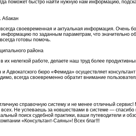
гда поможет быстро найти нужную нам информацию, подска
. Абакан
 всегда своевременная и актуальная информация. Очень б
ю информацию по заданным параметрам, что значительно об
всегда готовы помочь.
иципального района
 в их нелегкой работе, делаете наш труд более продуктив
 и Адвокатского бюро «Фемида» осуществляет консультант
ходимо, всегда своевременно обратит внимание пользовате
тличную справочную систему и не менее отличный сервис! 
 всех. Не успеваешь за новшествами в системе — спасибо 
льный поиск судебной практики, ваши путеводители и об
омпании «Консультант-Саяны»! Всех благ!!!