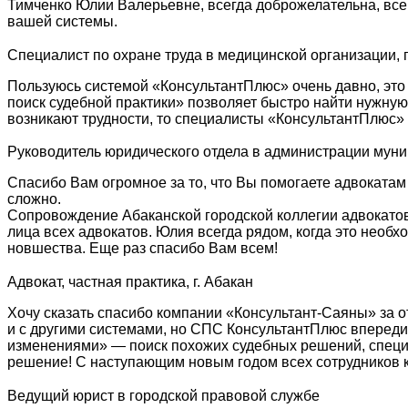
Тимченко Юлии Валерьевне, всегда доброжелательна, все
вашей системы.
Специалист по охране труда в медицинской организации, г
Пользуюсь системой «КонсультантПлюс» очень давно, это
поиск судебной практики» позволяет быстро найти нужну
возникают трудности, то специалисты «КонсультантПлюс» 
Руководитель юридического отдела в администрации мун
Спасибо Вам огромное за то, что Вы помогаете адвокатам
сложно.
Сопровождение Абаканской городской коллегии адвокатов
лица всех адвокатов. Юлия всегда рядом, когда это необ
новшества. Еще раз спасибо Вам всем!
Адвокат, частная практика, г. Абакан
Хочу сказать спасибо компании «Консультант-Саяны» за о
и с другими системами, но СПС КонсультантПлюс впереди
изменениями» — поиск похожих судебных решений, специа
решение! С наступающим новым годом всех сотрудников к
Ведущий юрист в городской правовой службе