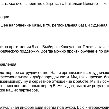
 а также очень приятно общаться с Натальей Вельгер — ко
зации
ее наполнение базы, в т.ч. региональная база и судебная 
 на протяжении 8 лет. Выбираю КонсультантПлюс за качес
ехническую поддержку. Всегда можно пройти обучение по ра
правления
отворное сотрудничество. Наши организации сотрудничают у
фессионализме и добропорядочности. Мы, как и прежде, бл
 взаимовыручку и серьезное отношение к работе. Мы высо
лнению поставленных перед Вами задач, высокие результа
ске наших партнеров.
актуальная информация всегда под рукой. Всю интересующ