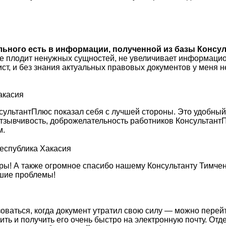
ального есть в информации, полученной из базы Консул
не плодит ненужных сущностей, не увеличивает информацио
ист, и без знания актуальных правовых документов у меня
акасия
сультантПлюс показал себя с лучшей стороны. Это удобны
, отзывчивость, доброжелательность работников Консульта
м.
Республика Хакасия
ы! А также огромное спасибо нашему Консультанту Тимченк
кшие проблемы!
зоваться, когда документ утратил свою силу — можно перей
сить и получить его очень быстро на электронную почту. О