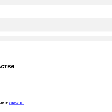
ьстве
жмите
скачать
.