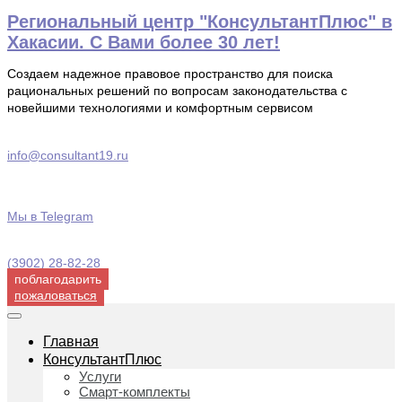
Перейти
Региональный центр "КонсультантПлюс" в
к
Хакасии. С Вами более 30 лет!
содержимому
Создаем надежное правовое пространство для поиска
рациональных решений по вопросам законодательства с
новейшими технологиями и комфортным сервисом
info@consultant19.ru
Мы в Telegram
(3902) 28-82-28
поблагодарить
пожаловаться
Главная
КонсультантПлюс
Услуги
Смарт-комплекты