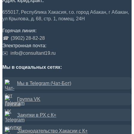
Адрес юрид./факт.:
655017, Республика Хакасия, г.о. город Абакан, г Абакан,
ул Крылова, д. 68, стр. 1, помещ. 24Н
Горячая линия:
☎
(3902) 28-82-28
Электронная почта:
✉️
info@consultant19.ru
Мы в социальных сетях:
Мы в Telegram (Чат-Бот)
Группа VK
Закупки в РХ с К+
Законодательство Хакасии с К+