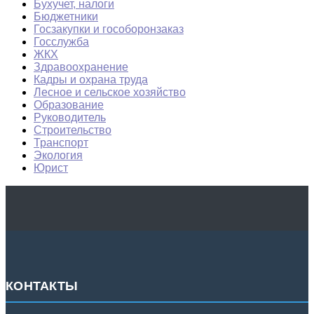
Бухучет, налоги
Бюджетники
Госзакупки и гособоронзаказ
Госслужба
ЖКХ
Здравоохранение
Кадры и охрана труда
Лесное и сельское хозяйство
Образование
Руководитель
Строительство
Транспорт
Экология
Юрист
КОНТАКТЫ