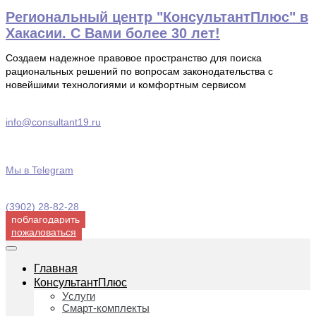
Перейти
Региональный центр "КонсультантПлюс" в
к
Хакасии. С Вами более 30 лет!
содержимому
Создаем надежное правовое пространство для поиска
рациональных решений по вопросам законодательства с
новейшими технологиями и комфортным сервисом
info@consultant19.ru
Мы в Telegram
(3902) 28-82-28
поблагодарить
пожаловаться
Главная
КонсультантПлюс
Услуги
Смарт-комплекты