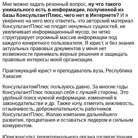
Мне можно задать резонный вопрос,
ну что такого
уникального есть в информации, полученной из
базы КонсультантПлюс, чего нет в Интернете?
И я
уверенно на него могу ответить, что авторский материал
КонсультантПлюс не плодит ненужных сущностей, не
увеличивает информационный мусор, он четко
структурирует огромный массив информации под
каждого конкретного пользователя. Я юрист, и без знания
актуальных правовых документов у меня нет
возможности принимать верные решения и защищать
правовые интересы моей организации.
Практикующий юрист и преподаватель вуза, Республика
Хакасия
КонсультантомПлюс пользуюсь давно. За многие годы
КонсультантПлюс показал себя с лучшей стороны. Это
удобный поиск нужной информации, изменений в
законодательстве и др. Также хочу, отметить вежливость,
отзывчивость, доброжелательность работников
КонсультантПлюс. Желаю компании дальнейшего
развития, процветания и оставаться лидером и сильным
конкурентом.
Юрисконсульт территориального органа госрегистрации,