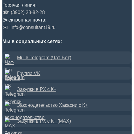
Горячая линия:
☎
(3902) 28-82-28
Электронная почта:
✉️
info@consultant19.ru
Мы в социальных сетях:
Мы в Telegram (Чат-Бот)
Группа VK
Закупки в РХ с К+
Законодательство Хакасии с К+
Закупки в РХ с К+ (MAX)