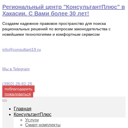
Перейти
Региональный центр "КонсультантПлюс" в
к
Хакасии. С Вами более 30 лет!
содержимому
Создаем надежное правовое пространство для поиска
рациональных решений по вопросам законодательства с
новейшими технологиями и комфортным сервисом
info@consultant19.ru
Мы в Telegram
(3902) 28-82-28
поблагодарить
пожаловаться
Главная
КонсультантПлюс
Услуги
Смарт-комплекты