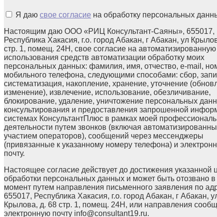
Я даю
свое согласие
на обработку персональных данн
Настоящим даю ООО «РИЦ Консультант-Саяны», 655017,
Республика Хакасия, г.о. город Абакан, г Абакан, ул Крылов
стр. 1, помещ. 24Н, свое согласие на автоматизированную
использования средств автоматизации обработку моих
персональных данных: фамилия, имя, отчество, e-mail, но
мобильного телефона, следующими способами: сбор, запи
систематизация, накопление, хранение, уточнение (обнов
изменение), извлечение, использование, обезличивание,
блокирование, удаление, уничтожение персональных данн
консультирования и предоставления запрошенной инфор
системах КонсультантПлюс в рамках моей профессионал
деятельности путем звонков (включая автоматизированны
участием операторов), сообщений через мессенджеры
(привязанные к указанному номеру телефона) и электрон
почту.
Настоящее согласие действует до достижения указанной 
обработки персональных данных и может быть отозвано в
момент путем направления письменного заявления по ад
655017, Республика Хакасия, г.о. город Абакан, г Абакан, у
Крылова, д. 68 стр. 1, помещ. 24Н, или направления сооб
электронную почту info@consultant19.ru.