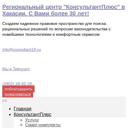
Перейти
Региональный центр "КонсультантПлюс" в
к
Хакасии. С Вами более 30 лет!
содержимому
Создаем надежное правовое пространство для поиска
рациональных решений по вопросам законодательства с
новейшими технологиями и комфортным сервисом
info@consultant19.ru
Мы в Telegram
(3902) 28-82-28
поблагодарить
пожаловаться
Главная
КонсультантПлюс
Услуги
Смарт-комплекты