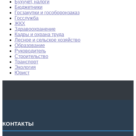
Бухучет, налоги
Бюджетники
Госзакупки и гособоронзаказ
Госслужба
ЖКХ
Здравоохранение
Кадры и охрана труда
Лесное и сельское хозяйство
Образование
Руководитель
Строительство
Транспорт
Экология
Юрист
КОНТАКТЫ