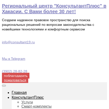
Перейти
Региональный центр "КонсультантПлюс" в
к
Хакасии. С Вами более 30 лет!
содержимому
Создаем надежное правовое пространство для поиска
рациональных решений по вопросам законодательства с
новейшими технологиями и комфортным сервисом
info@consultant19.ru
Мы в Telegram
(3902) 28-82-28
поблагодарить
пожаловаться
Главная
КонсультантПлюс
Услуги
Смарт-комплекты