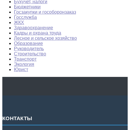
Бухучет, налоги
Бюджетники
Госзакупки и гособоронзаказ
Госслужба
ЖКХ
Здравоохранение
Кадры и охрана труда
Лесное и сельское хозяйство
Образование
Руководитель
Строительство
Транспорт
Экология
Юрист
КОНТАКТЫ