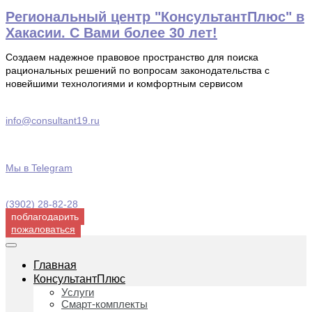
Перейти
Региональный центр "КонсультантПлюс" в
к
Хакасии. С Вами более 30 лет!
содержимому
Создаем надежное правовое пространство для поиска
рациональных решений по вопросам законодательства с
новейшими технологиями и комфортным сервисом
info@consultant19.ru
Мы в Telegram
(3902) 28-82-28
поблагодарить
пожаловаться
Главная
КонсультантПлюс
Услуги
Смарт-комплекты