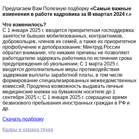
Предлагаем Вам Полезную подборку
«Самые важные
изменения в работе кадровика за III квартал 2024 г.»
Что изменилось?
С 1 января 2025 г. вводится приоритет­ная господдержка
занятости бывших мо­билизованных, контрактников,
добро­вольцев, членов их семей, а также их приоритетное
профобучение и допобразование; Минтруд России
обратил внимание, что никакие причины не позволяют
работо­дателю задержать работника по истече­нии срока
предупреждения об увольнении; С 1 марта 2025 г.
вводятся дополни­тельные меры противодействия
задерж­кам выплаты заработной платы, в том числе
формирование специализированных межведомственных
комиссий; Продлена возможность выдавать личные
медицинские книжки на бумажном носителе до 1
сентября 2025 г.; С 1 января 2025 г. сокращено время
безвизового пребывания иностранных граждан в РФ и
др.
Скачать подборку
Кадры и охрана труда