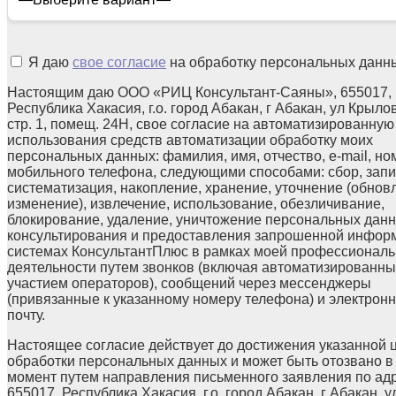
Я даю
свое согласие
на обработку персональных данн
Настоящим даю ООО «РИЦ Консультант-Саяны», 655017,
Республика Хакасия, г.о. город Абакан, г Абакан, ул Крылов
стр. 1, помещ. 24Н, свое согласие на автоматизированную
использования средств автоматизации обработку моих
персональных данных: фамилия, имя, отчество, e-mail, но
мобильного телефона, следующими способами: сбор, запи
систематизация, накопление, хранение, уточнение (обнов
изменение), извлечение, использование, обезличивание,
блокирование, удаление, уничтожение персональных данн
консультирования и предоставления запрошенной инфор
системах КонсультантПлюс в рамках моей профессионал
деятельности путем звонков (включая автоматизированны
участием операторов), сообщений через мессенджеры
(привязанные к указанному номеру телефона) и электрон
почту.
Настоящее согласие действует до достижения указанной 
обработки персональных данных и может быть отозвано в
момент путем направления письменного заявления по ад
655017, Республика Хакасия, г.о. город Абакан, г Абакан, у