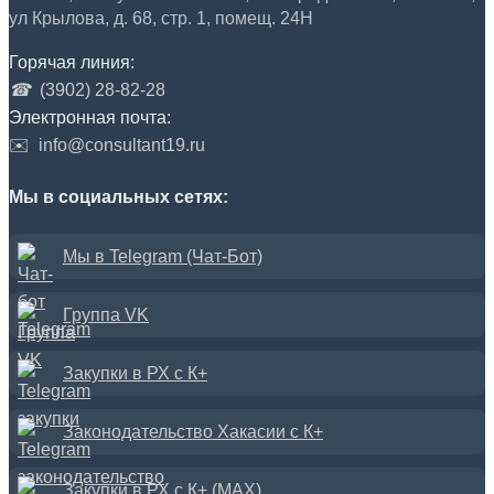
ул Крылова, д. 68, стр. 1, помещ. 24Н
Горячая линия:
☎
(3902) 28-82-28
Электронная почта:
✉️
info@consultant19.ru
Мы в социальных сетях:
Мы в Telegram (Чат-Бот)
Группа VK
Закупки в РХ с К+
Законодательство Хакасии с К+
Закупки в РХ с К+ (MAX)