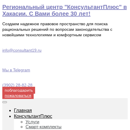
Перейти
Региональный центр "КонсультантПлюс" в
к
Хакасии. С Вами более 30 лет!
содержимому
Создаем надежное правовое пространство для поиска
рациональных решений по вопросам законодательства с
новейшими технологиями и комфортным сервисом
info@consultant19.ru
Мы в Telegram
(3902) 28-82-28
поблагодарить
пожаловаться
Главная
КонсультантПлюс
Услуги
Смарт-комплекты