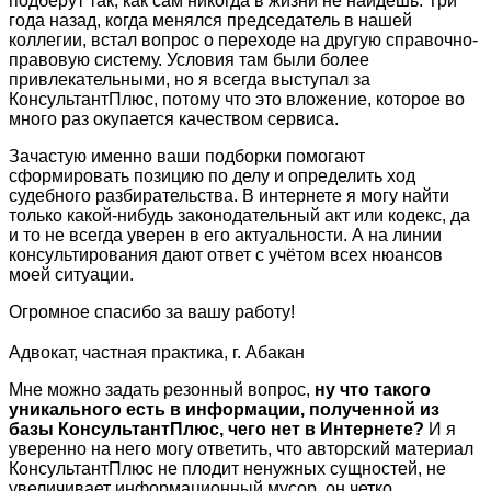
подберут так, как сам никогда в жизни не найдёшь. Три
года назад, когда менялся председатель в нашей
коллегии, встал вопрос о переходе на другую справочно-
правовую систему. Условия там были более
привлекательными, но я всегда выступал за
КонсультантПлюс, потому что это вложение, которое во
много раз окупается качеством сервиса.
Зачастую именно ваши подборки помогают
сформировать позицию по делу и определить ход
судебного разбирательства. В интернете я могу найти
только какой-нибудь законодательный акт или кодекс, да
и то не всегда уверен в его актуальности. А на линии
консультирования дают ответ с учётом всех нюансов
моей ситуации.
Огромное спасибо за вашу работу!
Адвокат, частная практика, г. Абакан
Мне можно задать резонный вопрос,
ну что такого
уникального есть в информации, полученной из
базы КонсультантПлюс, чего нет в Интернете?
И я
уверенно на него могу ответить, что авторский материал
КонсультантПлюс не плодит ненужных сущностей, не
увеличивает информационный мусор, он четко