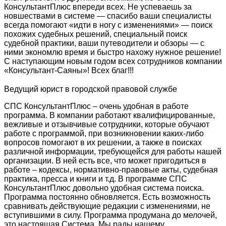
КонсультантПлюс впереди всех. Не успеваешь за
новшествами в системе — спасибо ваши специалисты
всегда помогают «идти в ногу с изменениями» — поиск
похожих судебных решений, специальный поиск
судебной практики, ваши путеводители и обзоры — с
ними экономлю время и быстро нахожу нужное решение!
С наступающим новым годом всех сотрудников компании
«Консультант-Саяны»! Всех благ!!!
Ведущий юрист в городской правовой службе
СПС КонсультантПлюс – очень удобная в работе
программа. В компании работают квалифицированные,
вежливые и отзывчивые сотрудники, которые обучают
работе с программой, при возникновении каких-либо
вопросов помогают в их решении, а также в поисках
различной информации, требующейся для работы нашей
организации. В ней есть все, что может пригодиться в
работе – кодексы, нормативно-правовые акты, судебная
практика, пресса и книги и т.д. В программе СПС
КонсультантПлюс довольно удобная система поиска.
Программа постоянно обновляется. Есть возможность
сравнивать действующие редакции с изменениями, не
вступившими в силу. Программа продумана до мелочей,
это настоящая Система. Мы рады нашему